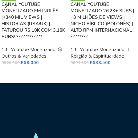
CANAL YOUTUBE
CANAL YOUTUBE
MONETIZADO EM INGLÊS
MONETIZADO 26.2K+ SUBS |
|+340 MIL VIEWS |
+3 MILHÕES DE VIEWS |
HISTÓRIAS (USA/UK) |
NICHO BÍBLICO (POLONÊS) |
FATUROU R$ 10K COM 3,18K
ALTO RPM INTERNACIONAL
SUBS! ????????????
????????
1.1- Youtube Monetizado
,
🎲
1.1- Youtube Monetizado
,
✝️
Outros & Variedades
Religião & Espiritualidade
R$
8.000
R$
38.500
R$
20.000
R$
99.500
ADICIONAR AO CARRINHO
ADICIONAR AO CARRINHO