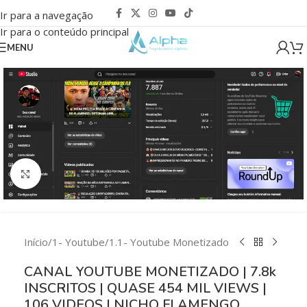
Ir para a navegação
Ir para o conteúdo principal
MENU
Clique para ampliar
Início
/
1- Youtube
/
1.1- Youtube Monetizado
CANAL YOUTUBE MONETIZADO | 7.8k
INSCRITOS | QUASE 454 MIL VIEWS |
106 VIDEOS | NICHO FLAMENGO