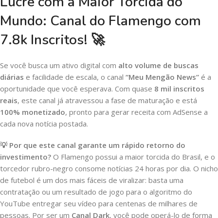
Lucre com a Maior Torcida do
Mundo: Canal do Flamengo com
7.8k Inscritos! 🚀
Se você busca um ativo digital com
alto volume de buscas
diárias
e facilidade de escala, o canal
“Meu Mengão News”
é a
oportunidade que você esperava. Com quase
8 mil inscritos
reais
, este canal já atravessou a fase de maturação e está
100% monetizado
, pronto para gerar receita com AdSense a
cada nova notícia postada.
💡 Por que este canal garante um rápido retorno do
investimento?
O Flamengo possui a maior torcida do Brasil, e o
torcedor rubro-negro consome notícias 24 horas por dia. O nicho
de futebol é um dos mais fáceis de viralizar: basta uma
contratação ou um resultado de jogo para o algoritmo do
YouTube entregar seu vídeo para centenas de milhares de
pessoas. Por ser um
Canal Dark
, você pode operá-lo de forma