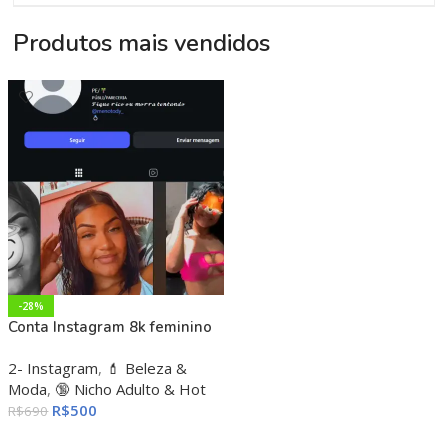
Produtos mais vendidos
-28%
Conta Instagram 8k feminino
2- Instagram
,
💄 Beleza &
Moda
,
🔞 Nicho Adulto & Hot
R$
500
R$
690
ADICIONAR AO CARRINHO