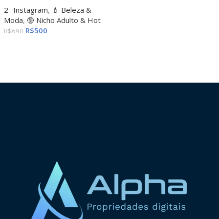
2- Instagram
,
💄 Beleza &
Moda
,
🔞 Nicho Adulto & Hot
R$
500
R$
690
ADICIONAR AO CARRINHO