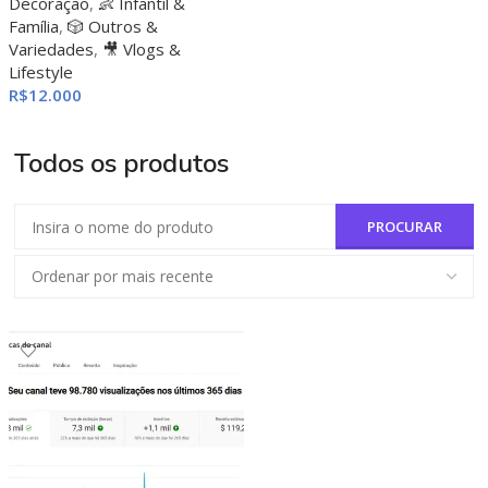
Decoração
,
👶 Infantil &
Família
,
🎲 Outros &
Variedades
,
🎥 Vlogs &
Lifestyle
R$
12.000
ADICIONAR AO CARRINHO
Todos os produtos