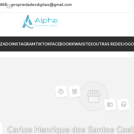
2468
propriedadesdigitais@gmail.com
IZADO
INSTAGRAM
TIKTOK
FACEBOOK
KWAI
SITES
OUTRAS REDES
JOGO
Carlos Henrique dos Santos Coe