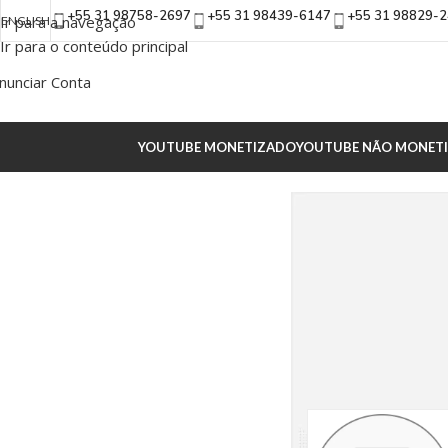
+55 31 98758-2697
+55 31 98439-6147
+55 31 98829-
Ir para a navegação
ENGLISH
Ir para o conteúdo principal
nunciar Conta
YOUTUBE MONETIZADO
YOUTUBE NÃO MONET