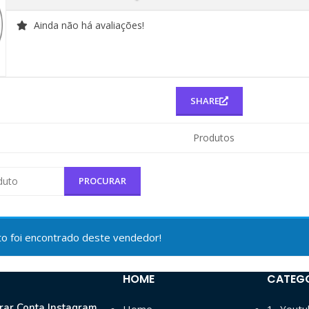
Ainda não há avaliações!
SHARE
Produtos
 foi encontrado deste vendedor!
HOME
CATEG
ar Conta Instagram