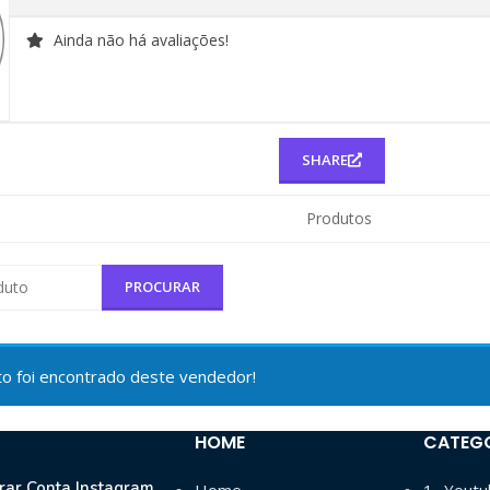
Ainda não há avaliações!
SHARE
Produtos
 foi encontrado deste vendedor!
HOME
CATEG
ar Conta Instagram