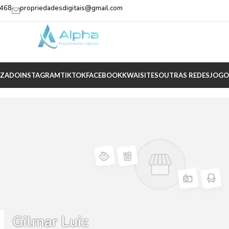
2468
propriedadesdigitais@gmail.com
IZADO
INSTAGRAM
TIKTOK
FACEBOOK
KWAI
SITES
OUTRAS REDES
JOGO
Gilmar Luiz