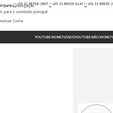
+55 31 98758-2697
+55 31 98439-6147
+55 31 98829-
Ir para a navegação
ENGLISH
Ir para o conteúdo principal
nunciar Conta
YOUTUBE MONETIZADO
YOUTUBE NÃO MONET