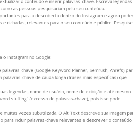
xtualizar o conteúdo e inserir palavras-chave. Escreva legendas
em como as pessoas pesquisariam pelo seu conteúdo.
mportantes para a descoberta dentro do Instagram e agora pod
 e nichadas, relevantes para o seu conteúdo e público. Pesquise
ra o Instagram no Google:
e palavras-chave (Google Keyword Planner, Semrush, Ahrefs) par
m palavras-chave de cauda longa (frases mais específicas) que
s suas legendas, nome de usuário, nome de exibição e até mesmo
yword stuffing” (excesso de palavras-chave), pois isso pode
 muitas vezes subutilizada. O Alt Text descreve sua imagem pa
o para incluir palavras-chave relevantes e descrever o conteúdo