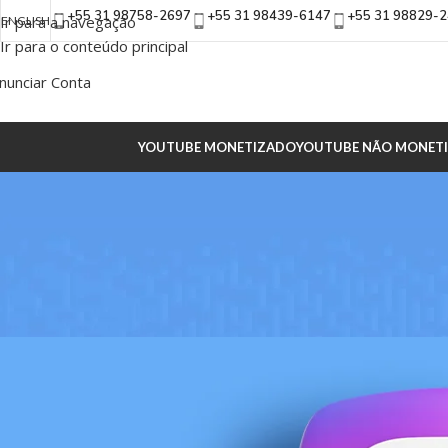
+55 31 98758-2697
+55 31 98439-6147
+55 31 98829-
Ir para a navegação
ENGLISH
Ir para o conteúdo principal
nunciar Conta
YOUTUBE MONETIZADO
YOUTUBE NÃO MONET
INS
Instagram no Google: Como Fazer
Postado por
ag-ao4-al