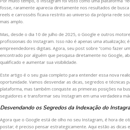
Por muito tempo, o Instagram foi visto como uma plataforma “fech
fosse, raramente aparecia diretamente nos resultados de busca d
reels e carrosséis ficava restrito ao universo da própria rede so
mais amplo.
Mas, desde o dia 10 de julho de 2025, o Google e outros motor
profissionais do Instagram. Isso não é apenas uma atualização; 
empreendedores digitais. Agora, seu post sobre “como fazer um
encontrado por alguém que pesquisa diretamente no Google, abri
qualificado e aumentar sua visibilidade.
Este artigo é o seu guia completo para entender essa nova real
oportunidade. Vamos desvendar as dicas, segredos e técnicas p
plataforma, mas também conquiste as primeiras posições na busc
seguidores e transformar seu Instagram em uma verdadeira máqu
Desvendando os Segredos da Indexação do Instagr
Agora que o Google está de olho no seu Instagram, é hora de o
postar; é preciso pensar estrategicamente. Aqui estão as dicas 