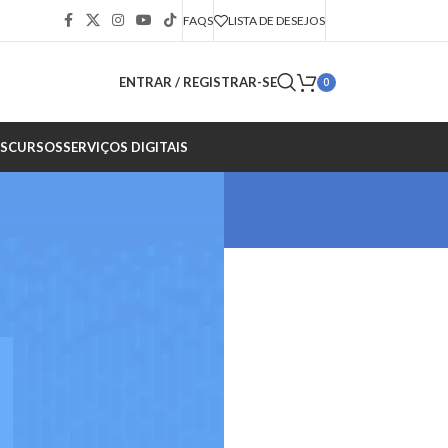
FAQS
LISTA DE DESEJOS
ENTRAR / REGISTRAR-SE
0
S
CURSOS
SERVIÇOS DIGITAIS
CATEGORIAS
s
Instagram
Kwai
Outros conteúdos
TikTok
Todas
X
Youtube