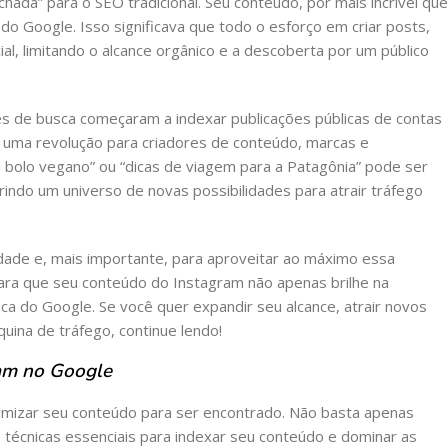
ada” para o SEO tradicional. Seu conteúdo, por mais incrível que
o Google. Isso significava que todo o esforço em criar posts,
cial, limitando o alcance orgânico e a descoberta por um público
es de busca começaram a indexar publicações públicas de contas
é uma revolução para criadores de conteúdo, marcas e
 bolo vegano” ou “dicas de viagem para a Patagônia” pode ser
ndo um universo de novas possibilidades para atrair tráfego
idade e, mais importante, para aproveitar ao máximo essa
ara que seu conteúdo do Instagram não apenas brilhe na
a do Google. Se você quer expandir seu alcance, atrair novos
ina de tráfego, continue lendo!
am no Google
timizar seu conteúdo para ser encontrado. Não basta apenas
e técnicas essenciais para indexar seu conteúdo e dominar as