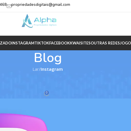
2468
propriedadesdigitais@gmail.com
IZADO
INSTAGRAM
TIKTOK
FACEBOOK
KWAI
SITES
OUTRAS REDES
JOGO
Blog
Lar
/
Instagram
TAGRAM
 o Seu Conteúdo Bombar nas Busca
0
pha
Sobre 08/09/2025