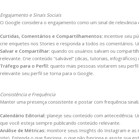
Engajamento e Sinais Sociais
O Google considera o engajamento como um sinal de relevância e
Curtidas, Comentários e Compartilhamentos:
incentive seu pú
crie enquetes nos Stories e responda a todos os comentários. U
Salvar e Compartilhar:
quando os usuários salvam ou compartilha
relevante. Crie conteúdo “salvável” (dicas, tutoriais, infográficos
Tráfego para o Perfil:
quanto mais pessoas visitarem seu perfil a
relevante seu perfil se torna para o Google.
Consistência e Frequência
Manter uma presença consistente e postar com frequência sinaliza
Calendário Editorial:
planeje seu conteúdo com antecedência. Um c
que você esteja sempre publicando conteúdo relevante.
Análise de Métricas:
monitore seus Insights do Instagram e as m
site). Entenda o que funciona, o que não funciona e ajuste sua e