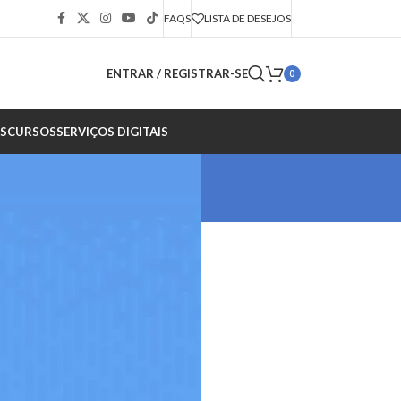
FAQS
LISTA DE DESEJOS
ENTRAR / REGISTRAR-SE
0
S
CURSOS
SERVIÇOS DIGITAIS
CATEGORIAS
Instagram
Kwai
Outros conteúdos
TikTok
Todas
X
Youtube