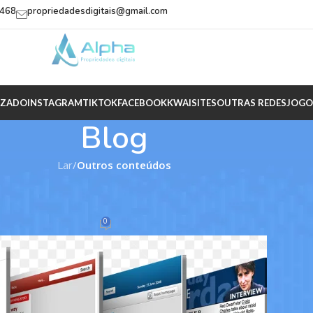
2468
propriedadesdigitais@gmail.com
IZADO
INSTAGRAM
TIKTOK
FACEBOOK
KWAI
SITES
OUTRAS REDES
JOGO
Blog
Lar
/
Outros conteúdos
TEÚDOS
,
TODAS
e de maneira segura?
0
ha
Sobre 28/07/2022