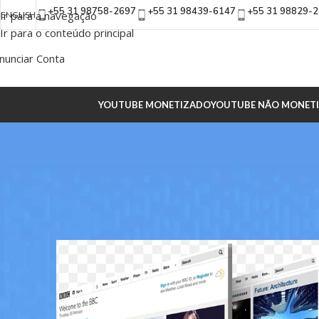
+55 31 98758-2697
+55 31 98439-6147
+55 31 98829-
Ir para a navegação
ENGLISH
Ir para o conteúdo principal
nunciar Conta
YOUTUBE MONETIZADO
YOUTUBE NÃO MONET
OUTROS CON
Como comprar um sit
Postado por
ADM Alp