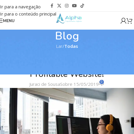
Ir para a navegação
Ir para o conteúdo principal
MENU
Blog
Lar
/
Todas
TODAS
10 Reasons To Start Your Own,
Profitable Website!
0
Juraci de Sousa
Sobre 15/05/2019