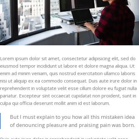
Lorem ipsum dolor sit amet, consectetur adipisicing elit, sed do
eiusmod tempor incididunt ut labore et dolore magna aliqua. Ut
enim ad minim veniam, quis nostrud exercitation ullamco laboris
nisi ut aliquip ex ea commodo consequat. Duis aute irure dolor in
reprehenderit in voluptate velit esse cillum dolore eu fugiat nulla
pariatur. Excepteur sint occaecat cupidatat non proident, sunt in
culpa qui officia deserunt mollit anim id est laborum.
But I must explain to you how all this mistaken idea
of denouncing pleasure and praising pain was born.
Duis aute irure dolor in reprehenderit in voluptate velit esse