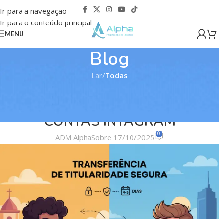
Ir para a navegação
Ir para o conteúdo principal
MENU
Blog
Lar
/
Todas
TODAS
TROCA DE TITULARIDADE ENTRE
CONTAS INTAGRAM
0
ADM Alpha
Sobre 17/10/2025