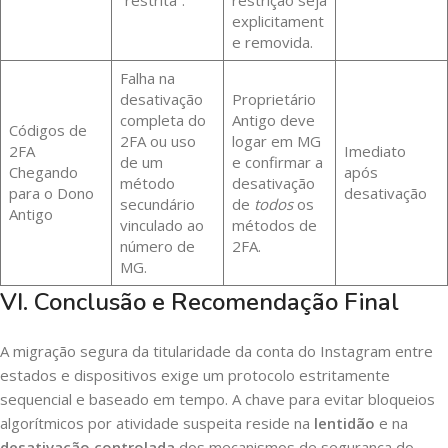
“restrita”.
restrição seja
explicitament
e removida.
Falha na
desativação
Proprietário
completa do
Antigo deve
Códigos de
2FA ou uso
logar em MG
2FA
Imediato
de um
e confirmar a
Chegando
após
método
desativação
para o Dono
desativação
secundário
de
todos
os
Antigo
vinculado ao
métodos de
número de
2FA.
MG.
VI. Conclusão e Recomendação Final
A migração segura da titularidade da conta do Instagram entre
estados e dispositivos exige um protocolo estritamente
sequencial e baseado em tempo. A chave para evitar bloqueios
algorítmicos por atividade suspeita reside na
lentidão
e na
desativação controlada
dos mecanismos de segurança do