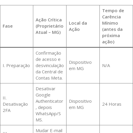
Tempo de
Carência
Ação Crítica
Local da
Mínimo
Fase
(Proprietário
Ação
(antes da
Atual – MG)
próxima
ação)
Confirmação
de acesso e
Dispositivo
I. Preparação
desvinculação
N/A
em MG
da Central de
Contas Meta.
Desativar
Google
II.
Authenticator
Dispositivo
Desativação
24 Horas
, depois
em MG
2FA
WhatsApp/S
MS.
Mudar E-mail