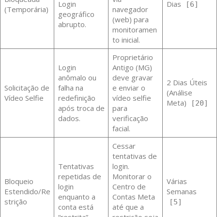
Login
Dias
[6]
(Temporária)
navegador
geográfico
(web) para
abrupto.
monitoramen
to inicial.
Proprietário
Login
Antigo (MG)
anômalo ou
deve gravar
2 Dias Úteis
Solicitação de
falha na
e enviar o
(Análise
Vídeo Selfie
redefinição
vídeo selfie
Meta)
[20]
após troca de
para
dados.
verificação
facial.
Cessar
tentativas de
Tentativas
login.
repetidas de
Monitorar o
Bloqueio
Várias
login
Centro de
Estendido/Re
Semanas
enquanto a
Contas Meta
strição
[5]
conta está
até que a