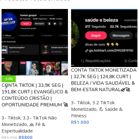
CONTA TIKTOK MONETIZADA
| 32,7K SEG | 124,8K CURT |
-54%
BELEZA / VIDA SAUDÁVEL &
CONTA TIKTOK | 33,9K SEG |
BEM-ESTAR NATURAL🌿🚀
191,8K CURT | EVANGÉLICO &
CONTEÚDO CRISTÃO |
3- Tiktok
,
3.2 TikTok
OPORTUNIDADE PREMIUM 🚀
Monetizado
,
💪 Saúde &
Fitness
3- Tiktok
,
3.3- TikTok Não
R$
1.000
Monetizado
,
🙏 Fé &
Espiritualidade
ADICIONAR AO CARRINHO
R$
800
R$
1.756