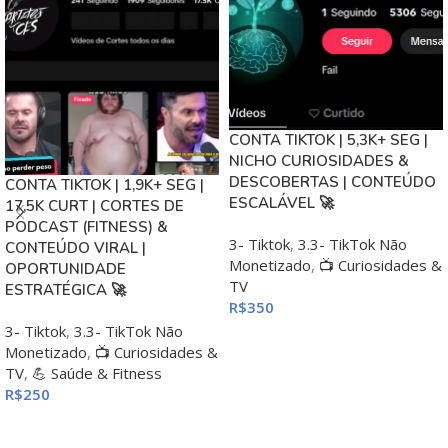
CONTA TIKTOK | 5,3K+ SEG |
NICHO CURIOSIDADES &
DESCOBERTAS | CONTEÚDO
CONTA TIKTOK | 1,9K+ SEG |
ESCALÁVEL 🚀
17,5K CURT | CORTES DE
PODCAST (FITNESS) &
3- Tiktok
,
3.3- TikTok Não
CONTEÚDO VIRAL |
Monetizado
,
📺 Curiosidades &
OPORTUNIDADE
TV
ESTRATÉGICA 🚀
R$
350
3- Tiktok
,
3.3- TikTok Não
ADICIONAR AO CARRINHO
Monetizado
,
📺 Curiosidades &
TV
,
💪 Saúde & Fitness
R$
250
ADICIONAR AO CARRINHO