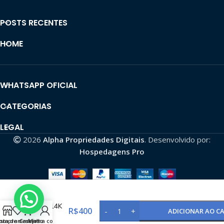
POSTS RECENTES
HOME
WHATSAPP OFICIAL
CATEGORIAS
LEGAL
2026
Alpha Propriedades Digitais
. Desenvolvido por:
Hospedagens Pro
Tiktok
Viral 14K
R$
400
ADICIONAR AO C
de
omprar
ista de desejos
Carrinho
Minha conta