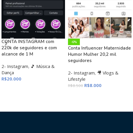
CONTA INSTAGRAM com
-6%
220k de seguidores e com
Conta Influencer Maternidade
alcance de 1 M
Humor Mulher 20,2 mil
seguidores
2- Instagram
,
🎵 Música &
Dança
2- Instagram
,
🎥 Vlogs &
R$
20.000
Lifestyle
R$
8.000
R$
8.500
ADICIONAR AO CARRINHO
ADICIONAR AO CARRINHO