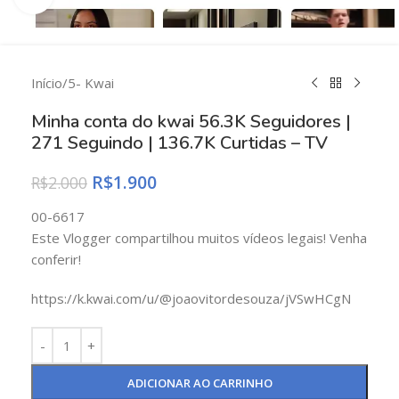
Início
/
5- Kwai
Minha conta do kwai 56.3K Seguidores |
271 Seguindo | 136.7K Curtidas – TV
R$
1.900
R$
2.000
00-6617
Este Vlogger compartilhou muitos vídeos legais! Venha
conferir!
https://k.kwai.com/u/@joaovitordesouza/jVSwHCgN
ADICIONAR AO CARRINHO