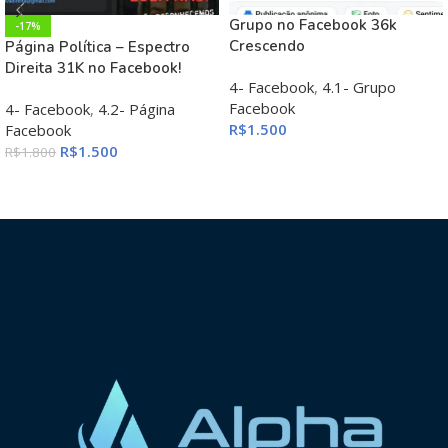
Grupo no Facebook 36k
-17%
Crescendo
Página Política – Espectro
Direita 31K no Facebook!
4- Facebook
,
4.1- Grupo
Facebook
4- Facebook
,
4.2- Página
R$
1.500
Facebook
R$
1.500
R$
1.800
ADICIONAR AO CARRINHO
ADICIONAR AO CARRINHO