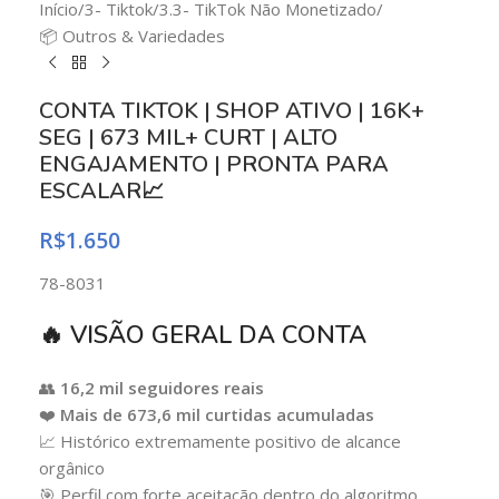
Início
/
3- Tiktok
/
3.3- TikTok Não Monetizado
/
📦 Outros & Variedades
CONTA TIKTOK | SHOP ATIVO | 16K+
SEG | 673 MIL+ CURT | ALTO
ENGAJAMENTO | PRONTA PARA
ESCALAR📈
R$
1.650
78-8031
🔥 VISÃO GERAL DA CONTA
👥
16,2 mil seguidores reais
❤️
Mais de 673,6 mil curtidas acumuladas
📈 Histórico extremamente positivo de alcance
orgânico
🎯 Perfil com forte aceitação dentro do algoritmo