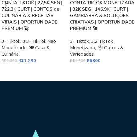
CONTA TIKTOK | 27,5K SEG |
CONTA TIKTOK MONETIZADA
722,3K CURT | CONTOS de
| 32K SEG | 146,9K+ CURT |
CULINÁRIA & RECEITAS
GAMBIARRA & SOLUÇÕES
VIRAIS | OPORTUNIDADE
CRIATIVAS | OPORTUNIDADE
PREMIUM 🚀
PREMIUM 🚀
3- Tiktok
,
3.3- TikTok Não
3- Tiktok
,
3.2 TikTok
Monetizado
,
🍽️ Casa &
Monetizado
,
📦 Outros &
Culinária
Variedades
R$
1.290
R$
800
R$
1.600
R$
1.500
ADICIONAR AO CARRINHO
ADICIONAR AO CARRINHO