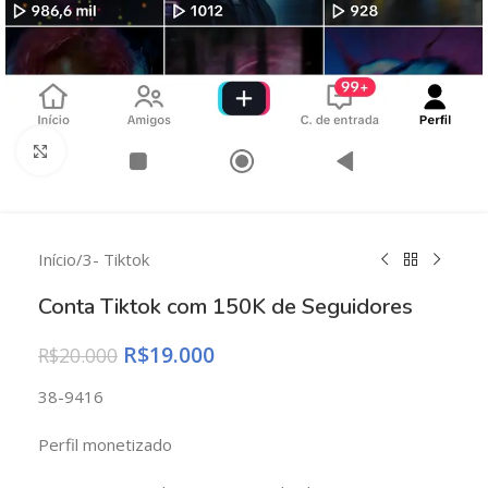
Clique para ampliar
Início
/
3- Tiktok
Conta Tiktok com 150K de Seguidores
R$
19.000
R$
20.000
38-9416
Perfil monetizado