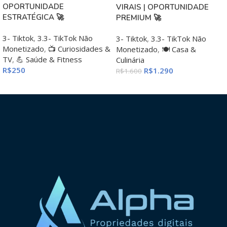
OPORTUNIDADE
VIRAIS | OPORTUNIDADE
ESTRATÉGICA 🚀
PREMIUM 🚀
3- Tiktok
,
3.3- TikTok Não
3- Tiktok
,
3.3- TikTok Não
Monetizado
,
📺 Curiosidades &
Monetizado
,
🍽️ Casa &
TV
,
💪 Saúde & Fitness
Culinária
R$
250
R$
1.290
R$
1.600
ADICIONAR AO CARRINHO
ADICIONAR AO CARRINHO