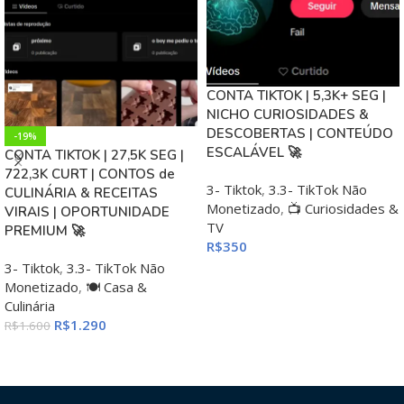
CONTA TIKTOK | 5,3K+ SEG |
NICHO CURIOSIDADES &
DESCOBERTAS | CONTEÚDO
-19%
ESCALÁVEL 🚀
CONTA TIKTOK | 27,5K SEG |
722,3K CURT | CONTOS de
3- Tiktok
,
3.3- TikTok Não
CULINÁRIA & RECEITAS
Monetizado
,
📺 Curiosidades &
VIRAIS | OPORTUNIDADE
TV
PREMIUM 🚀
R$
350
3- Tiktok
,
3.3- TikTok Não
ADICIONAR AO CARRINHO
Monetizado
,
🍽️ Casa &
Culinária
R$
1.290
R$
1.600
ADICIONAR AO CARRINHO