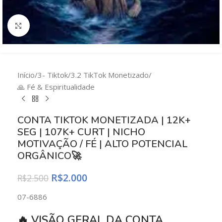
Clique para ampliar
Início
/
3- Tiktok
/
3.2 TikTok Monetizado
/
🙏 Fé & Espiritualidade
CONTA TIKTOK MONETIZADA | 12K+
SEG | 107K+ CURT | NICHO
MOTIVAÇÃO / FÉ | ALTO POTENCIAL
ORGÂNICO🚀
R$
2.000
R$
2.500
07-6886
🔥 VISÃO GERAL DA CONTA