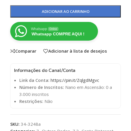
ADICIONAR AO CARRINHO
Whatsapp
Online
Whatsapp COMPRE AQUI !
Comparar
Adicionar à lista de desejos
Informações do Canal/Conta
Link da Conta:
https://pin.it/ZqlgdMgvc
Número de Inscritos:
Nano em Ascensão: 0 a
3.000 inscritos
Restrições:
Não
SKU:
34-3248a
Categorias:
7- Outras Redes
,
7.2- Conta Pinterest