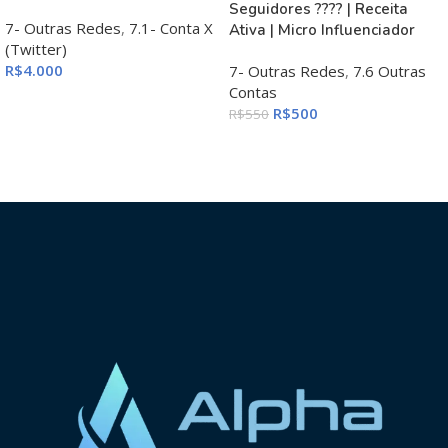
Seguidores ???? | Receita
7- Outras Redes
,
7.1- Conta X
Ativa | Micro Influenciador
(Twitter)
R$
4.000
7- Outras Redes
,
7.6 Outras
Contas
ADICIONAR AO CARRINHO
R$
500
R$
550
ADICIONAR AO CARRINHO