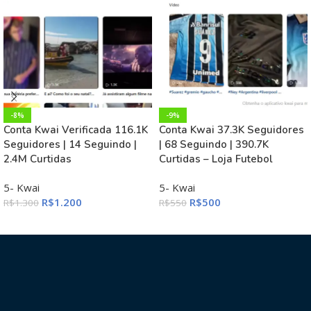
-8%
-9%
Conta Kwai Verificada 116.1K
Conta Kwai 37.3K Seguidores
Seguidores | 14 Seguindo |
| 68 Seguindo | 390.7K
2.4M Curtidas
Curtidas – Loja Futebol
5- Kwai
5- Kwai
R$
1.200
R$
500
R$
1.300
R$
550
ADICIONAR AO CARRINHO
ADICIONAR AO CARRINHO