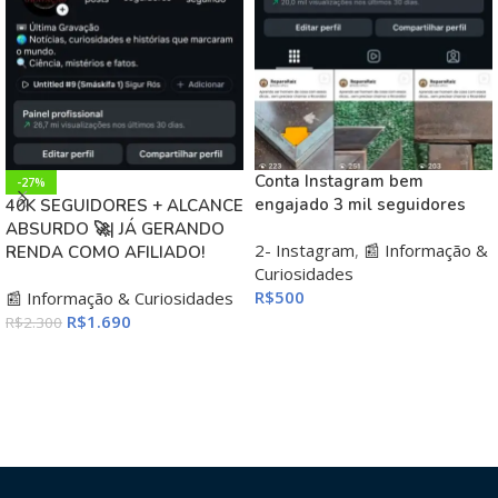
Conta Instagram bem
-27%
engajado 3 mil seguidores
40K SEGUIDORES + ALCANCE
ABSURDO 🚀| JÁ GERANDO
2- Instagram
,
📰 Informação &
RENDA COMO AFILIADO!
Curiosidades
R$
500
📰 Informação & Curiosidades
R$
1.690
R$
2.300
ADICIONAR AO CARRINHO
ADICIONAR AO CARRINHO