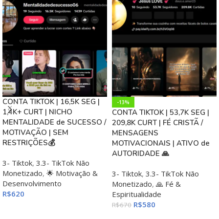
CONTA TIKTOK | 16,5K SEG |
-13%
1,4K+ CURT | NICHO
CONTA TIKTOK | 53,7K SEG |
MENTALIDADE de SUCESSO /
209,8K CURT | FÉ CRISTÃ /
MOTIVAÇÃO | SEM
MENSAGENS
RESTRIÇÕES💰
MOTIVACIONAIS | ATIVO de
AUTORIDADE 🙏
3- Tiktok
,
3.3- TikTok Não
Monetizado
,
🌟 Motivação &
3- Tiktok
,
3.3- TikTok Não
Desenvolvimento
Monetizado
,
🙏 Fé &
R$
620
Espiritualidade
R$
580
R$
670
ADICIONAR AO CARRINHO
ADICIONAR AO CARRINHO