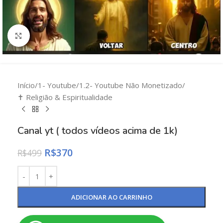
Clique para ampliar
Início
/
1- Youtube
/
1.2- Youtube Não Monetizado
/
✝️ Religião & Espiritualidade
Canal yt ( todos vídeos acima de 1k)
R$
370
R$
499
ADICIONAR AO CARRINHO