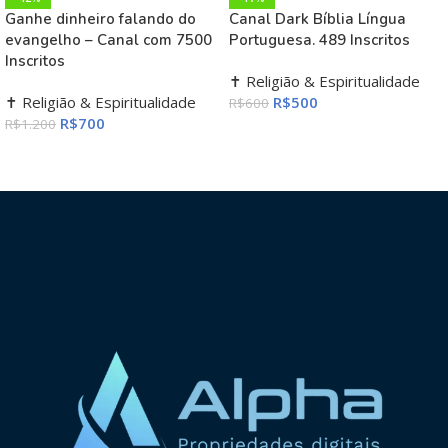
Ganhe dinheiro falando do
Canal Dark Bíblia Língua
evangelho – Canal com 7500
Portuguesa. 489 Inscritos
Inscritos
✝️ Religião & Espiritualidade
✝️ Religião & Espiritualidade
R$
500
R$
600
R$
700
R$
1.200
ADICIONAR AO CARRINHO
ADICIONAR AO CARRINHO