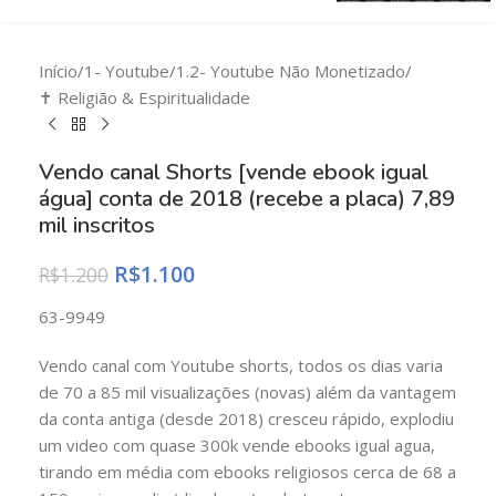
Início
/
1- Youtube
/
1.2- Youtube Não Monetizado
/
✝️ Religião & Espiritualidade
Vendo canal Shorts [vende ebook igual
água] conta de 2018 (recebe a placa) 7,89
mil inscritos
R$
1.100
R$
1.200
63-9949
Vendo canal com Youtube shorts, todos os dias varia
de 70 a 85 mil visualizações (novas) além da vantagem
da conta antiga (desde 2018) cresceu rápido, explodiu
um video com quase 300k vende ebooks igual agua,
tirando em média com ebooks religiosos cerca de 68 a