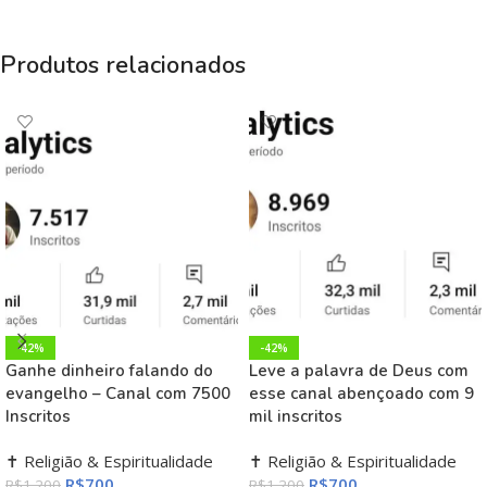
Produtos relacionados
-42%
-42%
Ganhe dinheiro falando do
Leve a palavra de Deus com
evangelho – Canal com 7500
esse canal abençoado com 9
Inscritos
mil inscritos
✝️ Religião & Espiritualidade
✝️ Religião & Espiritualidade
R$
700
R$
700
R$
1.200
R$
1.200