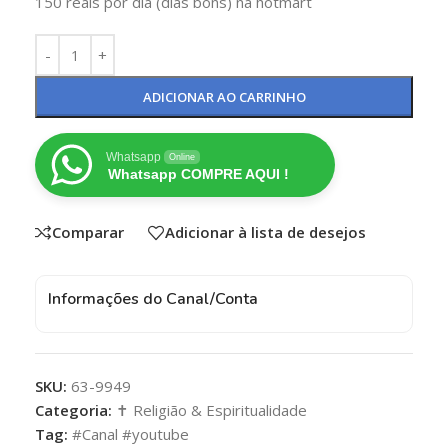
150 reais por dia (dias bons) na hotmart
ADICIONAR AO CARRINHO
Whatsapp
Online
Whatsapp COMPRE AQUI !
Comparar
Adicionar à lista de desejos
Informações do Canal/Conta
SKU:
63-9949
Categoria:
✝️ Religião & Espiritualidade
Tag:
#Canal #youtube