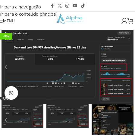
Ir para a navegação
Ir para o conteúdo principal
MENU
-8%
Clique para ampliar