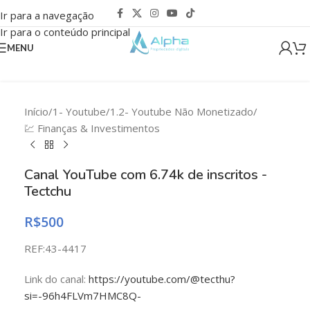
Ir para a navegação
Ir para o conteúdo principal
Clique para ampliar
MENU
Início
/
1- Youtube
/
1.2- Youtube Não Monetizado
/
💹 Finanças & Investimentos
Canal YouTube com 6.74k de inscritos -
Tectchu
R$
500
REF:43-4417
Link do canal:
https://youtube.com/@tecthu?
si=-96h4FLVm7HMC8Q-