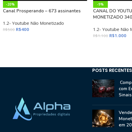
-20%
-9%
Canal Prosperando – 673 assinantes
CANAL DO YOUTU
MONETIZADO 340
1.2- Youtube Não Monetizado
R$
400
1.2- Youtube Não 
R$
500
R$
1.000
R$
1.100
POSTS RECENTES
Compr
com E
Sinai
Vende
Monet
em 20