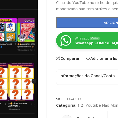
Canal do YouTube no nicho de quiz
monetizado,não tem strikes e sem
ADICIO
Whatsapp
Online
Whatsapp COMPRE AQU
Comparar
Adicionar à li
Informações do Canal/Conta
SKU:
03-4393
Categoria:
1.2- Youtube Não Mon