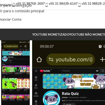
+55 31 98758-2697
+55 31 98439-6147
+55 31 98829-
Ir para a navegação
ENGLISH
Ir para o conteúdo principal
nunciar Conta
YOUTUBE MONETIZADO
YOUTUBE NÃO MONET