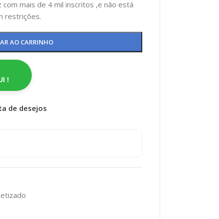
 com mais de 4 mil inscritos ,e não está
 restrições.
NAR AO CARRINHO
I !
sta de desejos
etizado