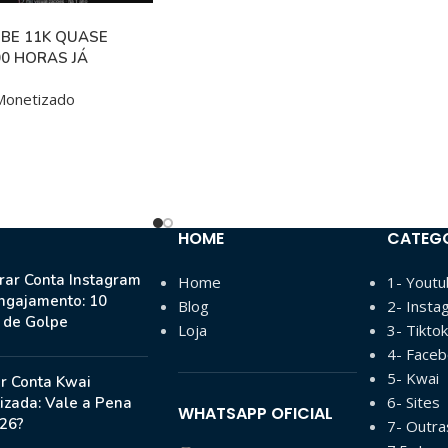
BE 11K QUASE
0 HORAS JÁ
Monetizado
HOME
CATEG
ar Conta Instagram
Home
1- Yout
ngajamento: 10
Blog
2- Insta
s de Golpe
Loja
3- Tiktok
4- Face
5- Kwai
r Conta Kwai
6- Sites
izada: Vale a Pena
WHATSAPP OFICIAL
26?
7- Outr