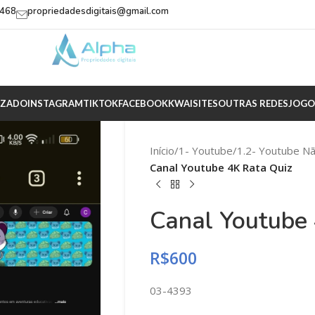
2468
propriedadesdigitais@gmail.com
IZADO
INSTAGRAM
TIKTOK
FACEBOOK
KWAI
SITES
OUTRAS REDES
JOGO
Início
/
1- Youtube
/
1.2- Youtube N
Canal Youtube 4K Rata Quiz
Canal Youtube 
R$
600
03-4393