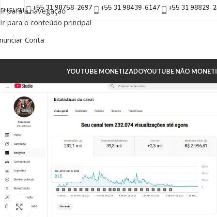
+55 31 98758-2697
+55 31 98439-6147
+55 31 98829-
Ir para a navegação
ENGLISH
Ir para o conteúdo principal
nunciar Conta
YOUTUBE MONETIZADO
YOUTUBE NÃO MONET
Clique para ampliar