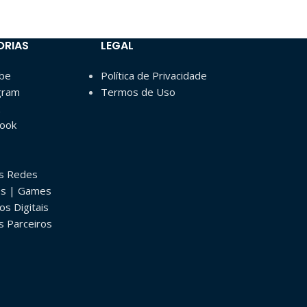
ORIAS
LEGAL
ube
Política de Privacidade
gram
Termos de Uso
book
as Redes
os | Games
os Digitais
s Parceiros