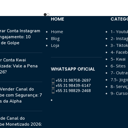
HOME
CATEG
ar Conta Instagram
Home
1- Yout
ngajamento: 10
Blog
2- Insta
s de Golpe
Loja
3- Tiktok
4- Face
5- Kwai
r Conta Kwai
6- Sites
izada: Vale a Pena
WHATSAPP OFICIAL
26?
7- Outr
7.5- Jog
+55 31 98758-2697
+55 31 98439-6147
8- Serviç
Vender Canal do
+55 31 98829-2468
9- Curso
be com Segurança: 7
s da Alpha
 de Canal do
be Monetizado 2026: