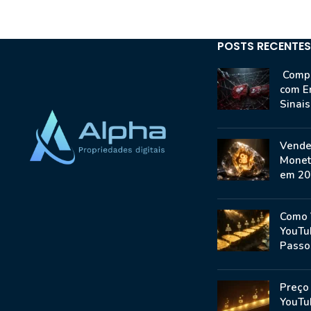
POSTS RECENTES
Compr
com E
Sinai
Vende
Monet
em 20
Como 
YouTu
Passo
Preço
YouTu