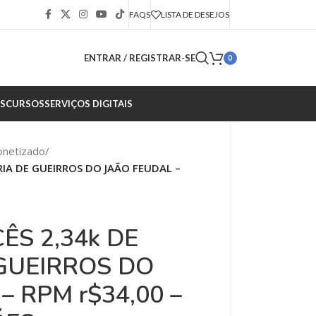
FAQS
LISTA DE DESEJOS
ENTRAR / REGISTRAR-SE
0
S
CURSOS
SERVIÇOS DIGITAIS
onetizado
/
RIA DE GUEIRROS DO JAÃO FEUDAL –
ÊS 2,34k DE
 GUEIRROS DO
– RPM r$34,00 –