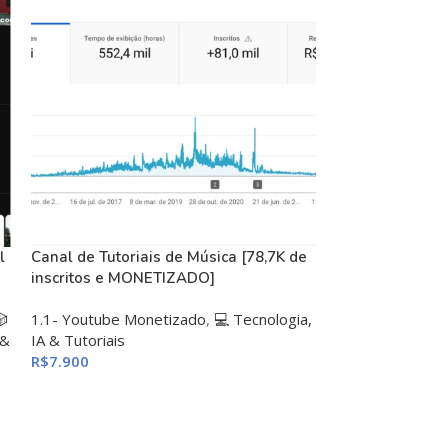
l
Canal de Tutoriais de Música [78,7K de
Canal Báu das 
inscritos e MONETIZADO]
Verificado 332 M
🎲
1.1- Youtube Monetizado
,
💻 Tecnologia,
1.1- Youtube M
 &
IA & Tutoriais
Moda
R$
7.900
R$
100.000