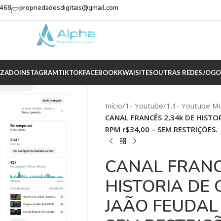
2468
propriedadesdigitais@gmail.com
IZADO
INSTAGRAM
TIKTOK
FACEBOOK
KWAI
SITES
OUTRAS REDES
JOGO
Início
/
1- Youtube
/
1.1- Youtube M
CANAL FRANCÊS 2,34k DE HISTO
RPM r$34,00 – SEM RESTRIÇÕES.
CANAL FRANC
HISTORIA DE
JAÃO FEUDAL 