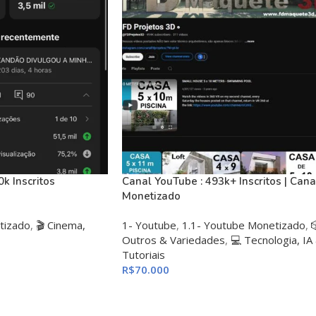
k Inscritos
Canal YouTube : 493k+ Inscritos | Cana
Monetizado
tizado
,
🎬 Cinema,
1- Youtube
,
1.1- Youtube Monetizado
,
Outros & Variedades
,
💻 Tecnologia, IA
Tutoriais
R$
70.000