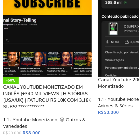
Canal YouTube 200
-60%
Monetizado
CANAL YOUTUBE MONETIZADO EM
INGLÊS |+340 MIL VIEWS | HISTÓRIAS
1.1- Youtube Mone
(USA/UK) | FATUROU R$ 10K COM 3,18K
Animes & Séries
SUBS! ????????????
R$
50.000
1.1- Youtube Monetizado
,
🎲 Outros &
Variedades
R$
8.000
R$
20.000