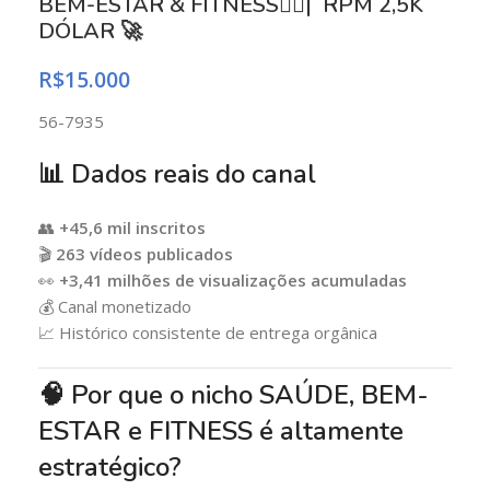
BEM-ESTAR & FITNESS🏋️‍♂️| RPM 2,5K
DÓLAR 🚀
R$
15.000
56-7935
📊 Dados reais do canal
👥
+45,6 mil inscritos
🎬
263 vídeos publicados
👀
+3,41 milhões de visualizações acumuladas
💰 Canal monetizado
📈 Histórico consistente de entrega orgânica
🧠 Por que o nicho SAÚDE, BEM-
ESTAR e FITNESS é altamente
estratégico?