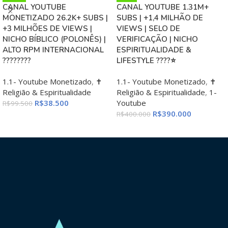
CANAL YOUTUBE
CANAL YOUTUBE 1.31M+
MONETIZADO 26.2K+ SUBS |
SUBS | +1,4 MILHÃO DE
+3 MILHÕES DE VIEWS |
VIEWS | SELO DE
NICHO BÍBLICO (POLONÊS) |
VERIFICAÇÃO | NICHO
ALTO RPM INTERNACIONAL
ESPIRITUALIDADE &
????????
LIFESTYLE ????⭐
1.1- Youtube Monetizado
,
✝️
1.1- Youtube Monetizado
,
✝️
Religião & Espiritualidade
Religião & Espiritualidade
,
1-
R$
38.500
Youtube
R$
99.500
R$
390.000
R$
400.000
ADICIONAR AO CARRINHO
ADICIONAR AO CARRINHO