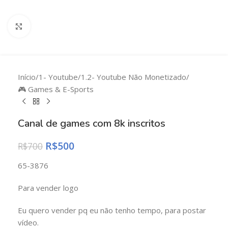
Clique para ampliar
Início
/
1- Youtube
/
1.2- Youtube Não Monetizado
/
🎮 Games & E-Sports
Canal de games com 8k inscritos
R$
500
R$
700
65-3876
Para vender logo
Eu quero vender pq eu não tenho tempo, para postar
vídeo.