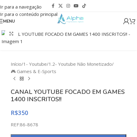
Ir para a navegação
Ir para o conteúdo principal
MENU
Clique para ampliar
Início
/
1- Youtube
/
1.2- Youtube Não Monetizado
/
🎮 Games & E-Sports
CANAL YOUTUBE FOCADO EM GAMES
1400 INSCRITOS!!
R$
350
REF:86-8678