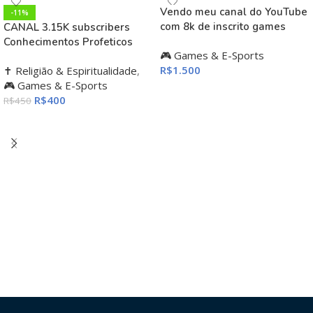
Vendo meu canal do YouTube
-11%
com 8k de inscrito games
CANAL 3.15K subscribers
Conhecimentos Profeticos
🎮 Games & E-Sports
R$
1.500
✝️ Religião & Espiritualidade
,
🎮 Games & E-Sports
ADICIONAR AO CARRINHO
R$
400
R$
450
ADICIONAR AO CARRINHO