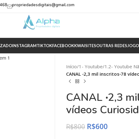
2468
propriedadesdigitais@gmail.com
IZADO
INSTAGRAM
TIKTOK
FACEBOOK
KWAI
SITES
OUTRAS REDES
JOGO
Início
/
1- Youtube
/
1.2- Youtube N
CANAL ‧2,3 mil inscritos‧78 víde
CANAL ‧2,3 mil
vídeos Curiosi
R$
600
R$
800