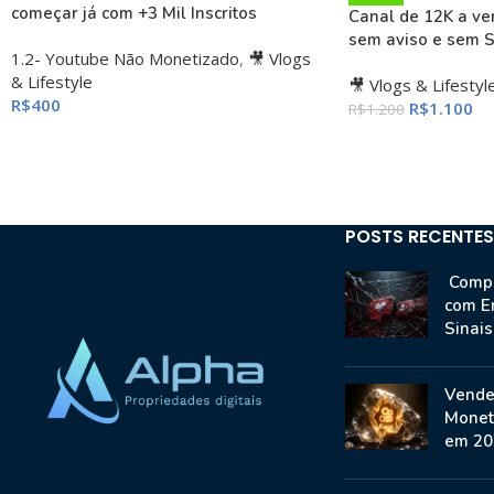
começar já com +3 Mil Inscritos
Canal de 12K a ve
sem aviso e sem S
1.2- Youtube Não Monetizado
,
🎥 Vlogs
& Lifestyle
🎥 Vlogs & Lifestyl
R$
400
R$
1.100
R$
1.200
POSTS RECENTES
Compr
com E
Sinai
Vende
Monet
em 20