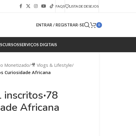
FAQS
LISTA DE DESEJOS
ENTRAR / REGISTRAR-SE
0
S
CURSOS
SERVIÇOS DIGITAIS
ão Monetizado
/
🎥 Vlogs & Lifestyle
/
os Curiosidade Africana
 inscritos‧78
dade Africana