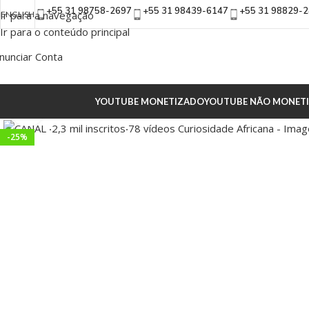
+55 31 98758-2697
+55 31 98439-6147
+55 31 98829-
Ir para a navegação
ENGLISH
Ir para o conteúdo principal
nunciar Conta
YOUTUBE MONETIZADO
YOUTUBE NÃO MONET
Clique para ampliar
-25%