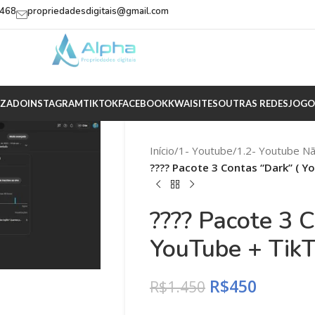
2468
propriedadesdigitais@gmail.com
IZADO
INSTAGRAM
TIKTOK
FACEBOOK
KWAI
SITES
OUTRAS REDES
JOGO
Início
/
1- Youtube
/
1.2- Youtube N
???? Pacote 3 Contas “Dark” ( Yo
???? Pacote 3 C
YouTube + TikT
R$
450
R$
1.450