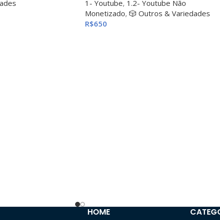
dades
1- Youtube
,
1.2- Youtube Não
Monetizado
,
🎲 Outros & Variedades
R$
650
HOME
CATEG