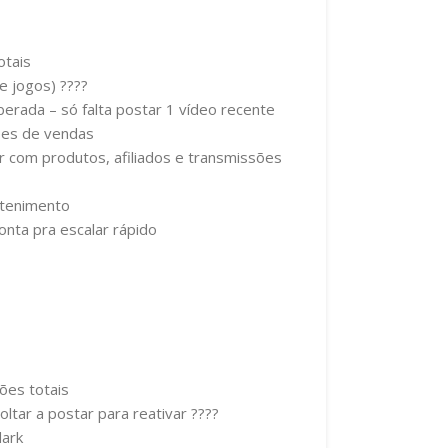
totais
de jogos) ????
iberada – só falta postar 1 vídeo recente
ões de vendas
 com produtos, afiliados e transmissões
retenimento
onta pra escalar rápido
ções totais
oltar a postar para reativar ????
dark