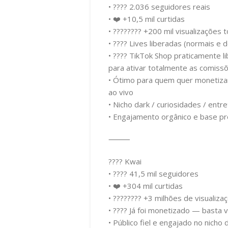
• ???? 2.036 seguidores reais
• ❤️ +10,5 mil curtidas
• ????️‍????️ +200 mil visualizações 
• ???? Lives liberadas (normais e 
• ????️ TikTok Shop praticamente l
para ativar totalmente as comiss
• Ótimo para quem quer monetizar
ao vivo
• Nicho dark / curiosidades / ent
• Engajamento orgânico e base pr
⸻
???? Kwai
• ???? 41,5 mil seguidores
• ❤️ +304 mil curtidas
• ????️‍????️ +3 milhões de visualiza
• ???? Já foi monetizado — basta v
• Público fiel e engajado no nicho 