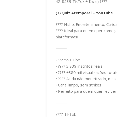
42-8539 TikTok + Kwai) ????
(3) Quiz Atemporal – YouTube
???? Nicho: Entretenimento, Curios
???? Ideal para quem quer começa
plataformas!
⸻
???? YouTube
• ???? 3.839 inscritos reais
• ???? +380 mil visualizações totai
• ???? Ainda não monetizado, mas
• Canal limpo, sem strikes
• Perfeito para quem quer revive
⸻
???? TikTok