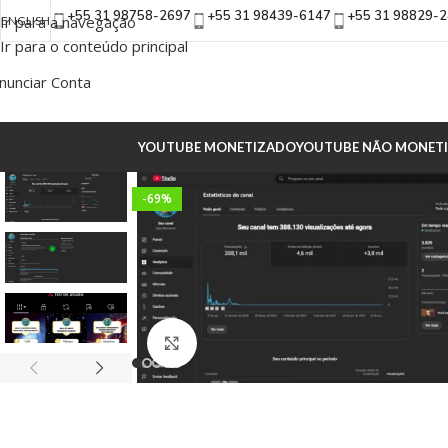
+55 31 98758-2697
+55 31 98439-6147
+55 31 98829-
Ir para a navegação
ENGLISH
Ir para o conteúdo principal
nunciar Conta
YOUTUBE MONETIZADO
YOUTUBE NÃO MONET
-69%
Clique para ampliar