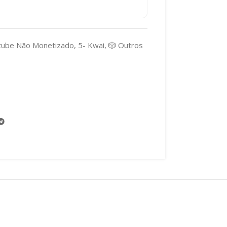
utube Não Monetizado
,
5- Kwai
,
🎲 Outros