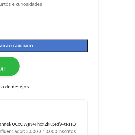
rtos e curiosidades
NAR AO CARRINHO
I !
sta de desejos
hannel/UCcOWJN4Fhcx2kK5Rf9-tRHQ
fluenciador: 3.000 a 10.000 inscritos