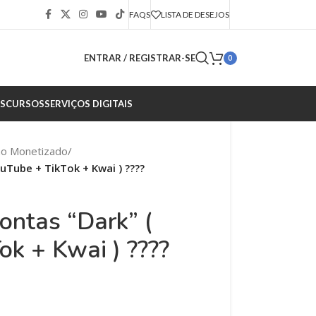
FAQS
LISTA DE DESEJOS
ENTRAR / REGISTRAR-SE
0
S
CURSOS
SERVIÇOS DIGITAIS
ão Monetizado
/
uTube + TikTok + Kwai ) ????
ontas “Dark” (
ok + Kwai ) ????