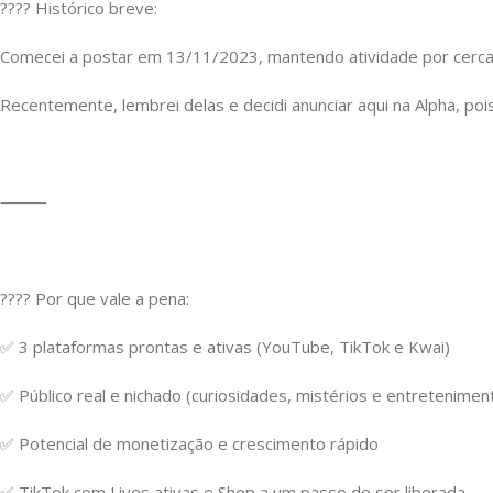
????️ Histórico breve:
Comecei a postar em 13/11/2023, mantendo atividade por cerca 
Recentemente, lembrei delas e decidi anunciar aqui na Alpha, poi
⸻
???? Por que vale a pena:
✅ 3 plataformas prontas e ativas (YouTube, TikTok e Kwai)
✅ Público real e nichado (curiosidades, mistérios e entretenimen
✅ Potencial de monetização e crescimento rápido
✅ TikTok com Lives ativas e Shop a um passo de ser liberada