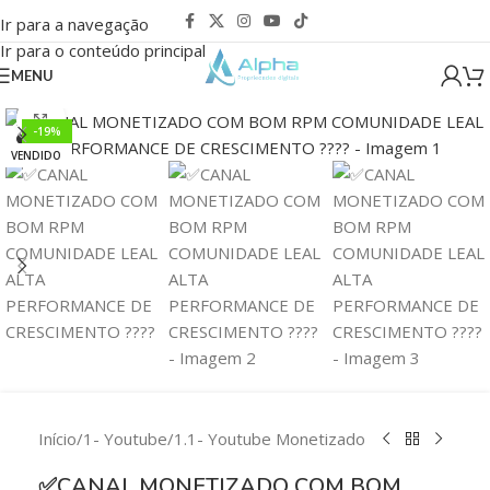
Ir para a navegação
Ir para o conteúdo principal
MENU
Clique para ampliar
-19%
VENDIDO
Início
/
1- Youtube
/
1.1- Youtube Monetizado
✅CANAL MONETIZADO COM BOM