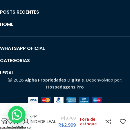
POSTS RECENTES
HOME
WHATSAPP OFICIAL
CATEGORIAS
LEGAL
2026
Alpha Propriedades Digitais
. Desenvolvido por:
Hospedagens Pro
✅CANAL
MONETIZADO COM
BOM RPM
R$
3.700
Fora de
COMUNIDADE LEAL
estoque
R$
2.999
ALTA
omprar
ista de desejos
Carrinho
Minha conta