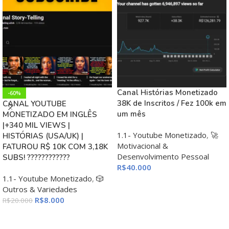
Canal Histórias Monetizado
-60%
38K de Inscritos / Fez 100k em
CANAL YOUTUBE
um mês
MONETIZADO EM INGLÊS
|+340 MIL VIEWS |
1.1- Youtube Monetizado
,
🚀
HISTÓRIAS (USA/UK) |
Motivacional &
FATUROU R$ 10K COM 3,18K
Desenvolvimento Pessoal
SUBS! ????????????
R$
40.000
1.1- Youtube Monetizado
,
🎲
ADICIONAR AO CARRINHO
Outros & Variedades
R$
8.000
R$
20.000
ADICIONAR AO CARRINHO