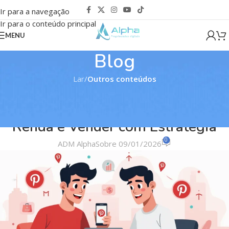
Ir para a navegação
Ir para o conteúdo principal
MENU
Blog
Lar
/
Outros conteúdos
OUTROS CONTEÚDOS
Pinterest Monetiza? Como Criar
Renda e Vender com Estratégia
0
ADM Alpha
Sobre 09/01/2026