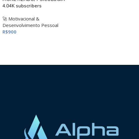
4.04K subscribers
🚀 Motivacional &
Desenvolvimento Pessoal
R$
900
ADICIONAR AO CARRINHO