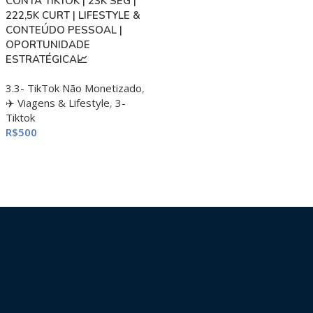
CONTA TIKTOK | 23K SEG |
222,5K CURT | LIFESTYLE &
CONTEÚDO PESSOAL |
OPORTUNIDADE
ESTRATÉGICA📈
3.3- TikTok Não Monetizado
,
✈️ Viagens & Lifestyle
,
3-
Tiktok
R$
500
ADICIONAR AO CARRINHO