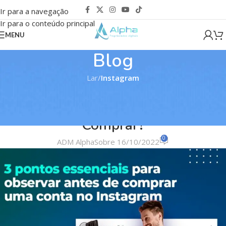
Ir para a navegação
Ir para o conteúdo principal
MENU
Blog
Lar
/
Instagram
INSTAGRAM
,
TODAS
Conta Instagram a Venda – Como
Comprar?
0
ADM Alpha
Sobre 16/10/2022