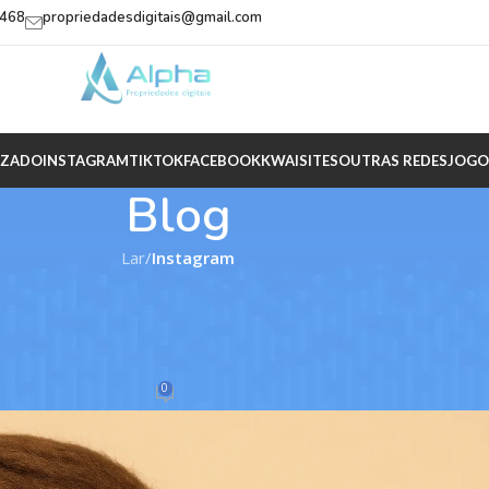
2468
propriedadesdigitais@gmail.com
IZADO
INSTAGRAM
TIKTOK
FACEBOOK
KWAI
SITES
OUTRAS REDES
JOGO
Blog
Lar
/
Instagram
TAGRAM
agram? O Guia Completo da Alpha
es Digitais
0
ha
Sobre 22/07/2025