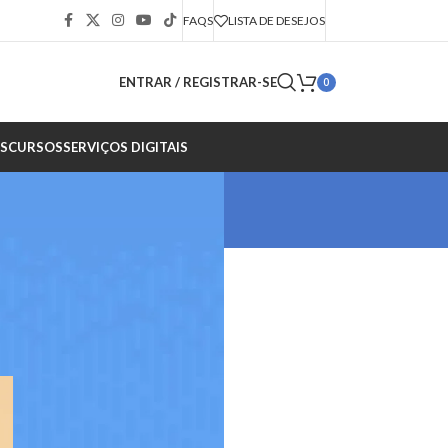
FAQS
LISTA DE DESEJOS
ENTRAR / REGISTRAR-SE
0
S
CURSOS
SERVIÇOS DIGITAIS
CATEGORIAS
Instagram
Kwai
Outros conteúdos
TikTok
Todas
X
Youtube