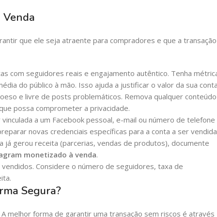
a Venda
arantir que ele seja atraente para compradores e que a transação
 com seguidores reais e engajamento autêntico. Tenha métric
ia do público à mão. Isso ajuda a justificar o valor da sua conta
coeso e livre de posts problemáticos. Remova qualquer conteúdo
u que possa comprometer a privacidade.
 vinculada a um Facebook pessoal, e-mail ou número de telefone
preparar novas credenciais específicas para a conta a ser vendida
a já gerou receita (parcerias, vendas de produtos), documente
tagram monetizado à venda
.
 vendidos. Considere o número de seguidores, taxa de
ita.
orma Segura?
. A melhor forma de garantir uma transação sem riscos é através