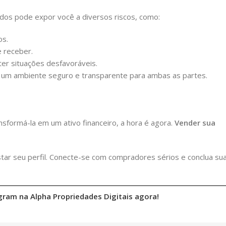
os pode expor você a diversos riscos, como:
os.
 receber.
ter situações desfavoráveis.
o um ambiente seguro e transparente para ambas as partes.
sformá-la em um ativo financeiro, a hora é agora.
Vender sua
tar seu perfil. Conecte-se com compradores sérios e conclua su
agram na Alpha Propriedades Digitais agora!