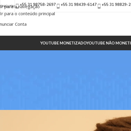
+55 31 98758-2697
+55 31 98439-6147
+55 31 98829-
Ir para a navegação
ENGLISH
Ir para o conteúdo principal
nunciar Conta
YOUTUBE MONETIZADO
YOUTUBE NÃO MONET
INS
Como Vender Sua Conta do Inst
Propriedad
Postado por
ADM Alp