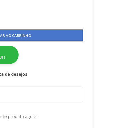
NAR AO CARRINHO
I !
sta de desejos
ste produto agora!