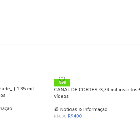
-33%
ade_ ) 1,35 mil
CANAL DE CORTES ‧3,74 mil inscritos‧
eos
vídeos
rmação
📰 Notícias & Informação
R$
400
R$
600