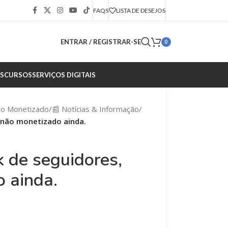
FAQS
LISTA DE DESEJOS
ENTRAR / REGISTRAR-SE
0
S
CURSOS
SERVIÇOS DIGITAIS
ão Monetizado
/
📰 Notícias & Informação
/
 não monetizado ainda.
 de seguidores,
 ainda.