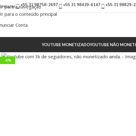
+55 31 98758-2697
+55 31 98439-6147
+55 31 98829-
Ir para a navegação
ENGLISH
Ir para o conteúdo principal
nunciar Conta
YOUTUBE MONETIZADO
YOUTUBE NÃO MONET
Clique para ampliar
-6%