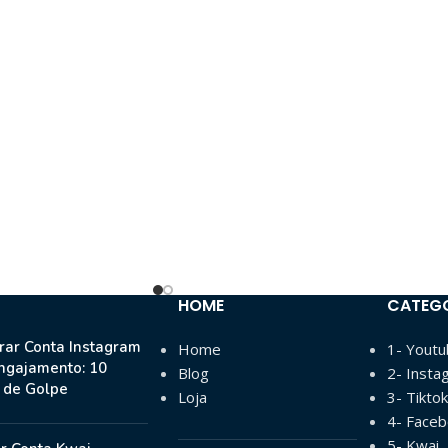
HOME
CATEG
ar Conta Instagram
Home
1- Yout
ngajamento: 10
Blog
2- Insta
s de Golpe
Loja
3- Tiktok
4- Face
5- Kwai