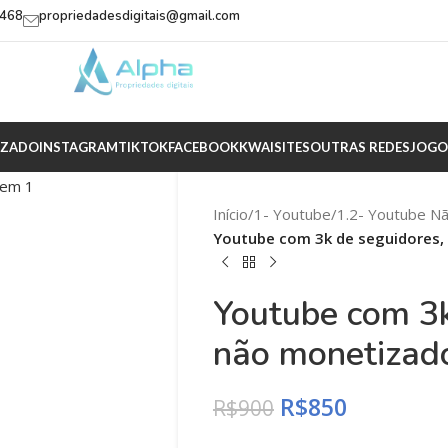
2468
propriedadesdigitais@gmail.com
IZADO
INSTAGRAM
TIKTOK
FACEBOOK
KWAI
SITES
OUTRAS REDES
JOGO
Início
/
1- Youtube
/
1.2- Youtube N
Youtube com 3k de seguidores,
Youtube com 3k
não monetizado
R$
850
R$
900