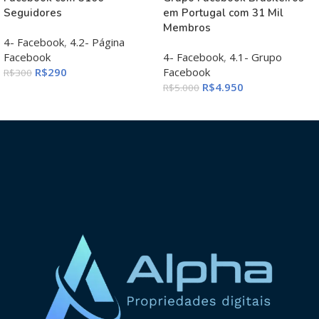
Seguidores
em Portugal com 31 Mil
Membros
4- Facebook
,
4.2- Página
Facebook
4- Facebook
,
4.1- Grupo
R$
290
Facebook
R$
300
R$
4.950
R$
5.000
ADICIONAR AO CARRINHO
ADICIONAR AO CARRINHO