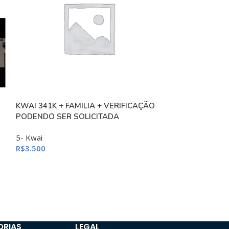
KWAI 341K + FAMILIA + VERIFICAÇÃO
-6%
PODENDO SER SOLICITADA
Kwai 255.5K Se
Pedreiro Futebo
5- Kwai
R$
3.500
5- Kwai
R$
3.10
R$
3.300
ORIAS
LEGAL