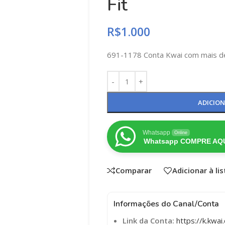
Fit
R$
1.000
691-1178 Conta Kwai com mais d
ADICIO
Whatsapp
Online
Whatsapp COMPRE AQU
Comparar
Adicionar à li
Informações do Canal/Conta
Link da Conta:
https://k.kw