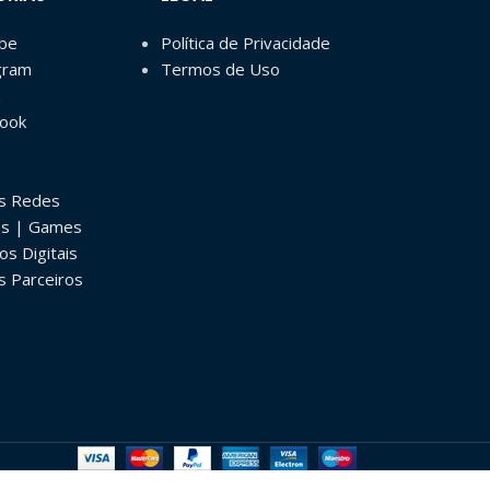
ube
Política de Privacidade
gram
Termos de Uso
book
as Redes
os | Games
os Digitais
s Parceiros