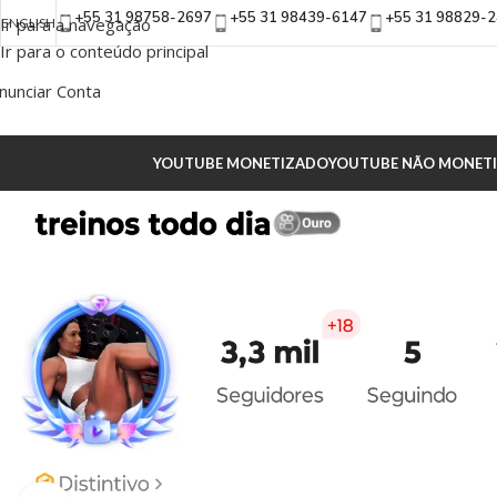
+55 31 98758-2697
+55 31 98439-6147
+55 31 98829-
Ir para a navegação
ENGLISH
Ir para o conteúdo principal
nunciar Conta
YOUTUBE MONETIZADO
YOUTUBE NÃO MONET