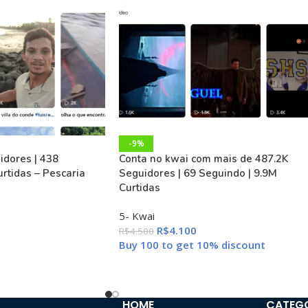
-9%
dores | 438
Conta no kwai com mais de 487.2K
rtidas – Pescaria
Seguidores | 69 Seguindo | 9.9M
Curtidas
5- Kwai
R$
4.100
R$
4.500
Buy 100 to get 10% discount
HOME
CATEG