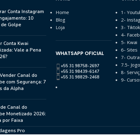
ar Conta Instagram
Home
1- Yout
ngajamento: 10
Blog
2- Insta
s de Golpe
Loja
3- Tiktok
4- Face
5- Kwai
r Conta Kwai
6- Sites
izada: Vale a Pena
WHATSAPP OFICIAL
26?
7- Outr
7.5- Jog
+55 31 98758-2697
+55 31 98439-6147
8- Serviç
Vender Canal do
+55 31 98829-2468
9- Curso
be com Segurança: 7
s da Alpha
 de Canal do
be Monetizado 2026:
 por Faixa
dagens Pro