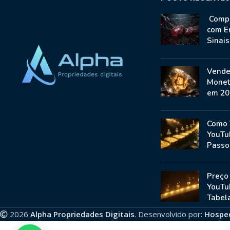
Compr
com E
Sinai
Vende
Monet
em 20
Como 
YouTu
Passo
Preço
YouTu
Tabela
2026
Alpha Propriedades Digitais
. Desenvolvido por:
Hospe