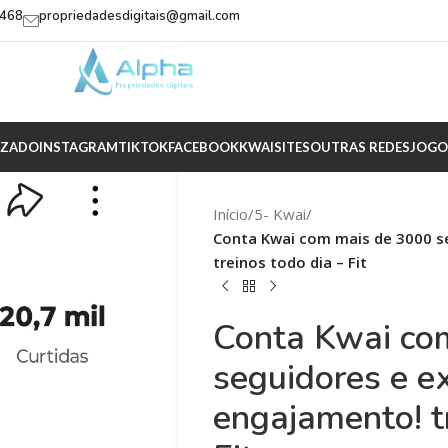
2468
propriedadesdigitais@gmail.com
IZADO
INSTAGRAM
TIKTOK
FACEBOOK
KWAI
SITES
OUTRAS REDES
JOGO
Início
/
5- Kwai
/
Conta Kwai com mais de 3000 s
treinos todo dia – Fit
Conta Kwai co
seguidores e e
engajamento! t