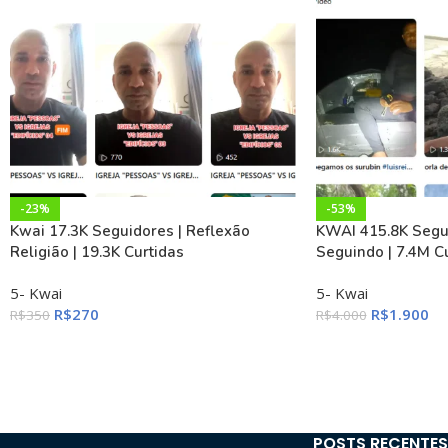
-23%
-53%
Kwai 17.3K Seguidores | Reflexão
KWAI 415.8K Segui
Religião | 19.3K Curtidas
Seguindo | 7.4M Cu
5- Kwai
5- Kwai
R$
270
R$
1.900
R$
350
R$
4.000
POSTS RECENTES