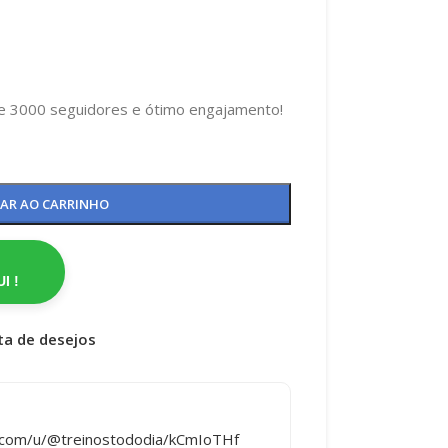
e 3000 seguidores e ótimo engajamento!
NAR AO CARRINHO
I !
sta de desejos
ai.com/u/@treinostododia/kCmIoTHf