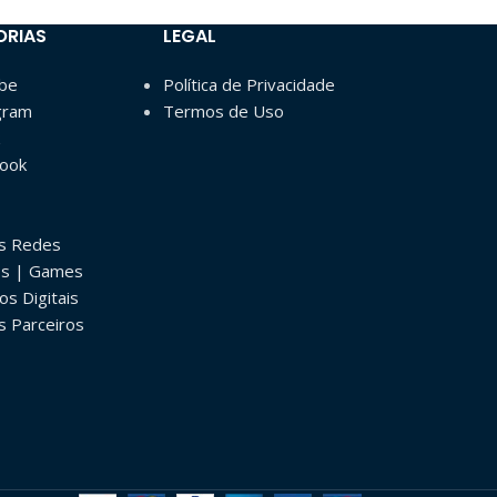
ORIAS
LEGAL
ube
Política de Privacidade
gram
Termos de Uso
book
as Redes
os | Games
os Digitais
s Parceiros