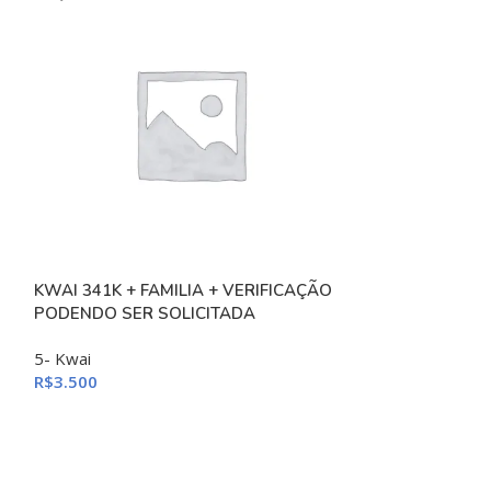
KWAI 341K + FAMILIA + VERIFICAÇÃO
-20%
PODENDO SER SOLICITADA
Kwai Verificad
| Kwai Games | 
5- Kwai
Monetizado
R$
3.500
5- Kwai
R$
1.20
R$
1.500