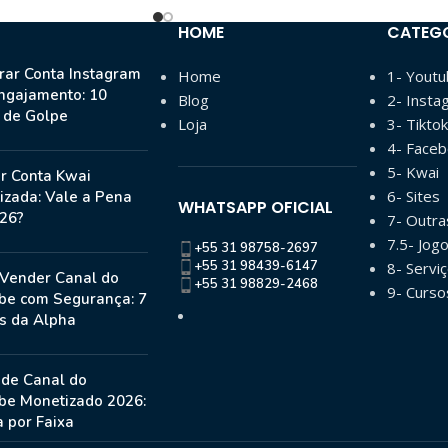
HOME
CATEG
ar Conta Instagram
Home
1- Yout
ngajamento: 10
Blog
2- Insta
s de Golpe
Loja
3- Tiktok
4- Face
5- Kwai
r Conta Kwai
6- Sites
izada: Vale a Pena
WHATSAPP OFICIAL
26?
7- Outr
7.5- Jog
+55 31 98758-2697
+55 31 98439-6147
8- Serviç
Vender Canal do
+55 31 98829-2468
9- Curso
be com Segurança: 7
s da Alpha
 de Canal do
be Monetizado 2026:
 por Faixa