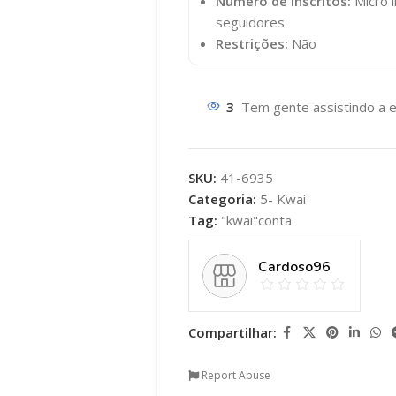
Número de Inscritos:
Micro i
seguidores
Restrições:
Não
3
Tem gente assistindo a e
SKU:
41-6935
Categoria:
5- Kwai
Tag:
"kwai"conta
Cardoso96
Compartilhar:
Report Abuse