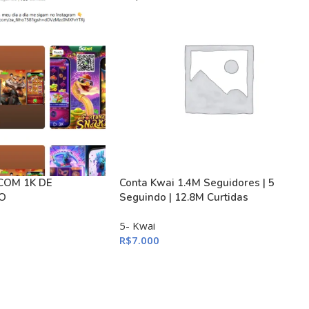
COM 1K DE
Conta Kwai 1.4M Seguidores | 5
O
Seguindo | 12.8M Curtidas
5- Kwai
R$
7.000