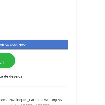
NAR AO CARRINHO
I !
sta de desejos
i.com/u/@Eliaquim_Cardoso96/2LioJCVV