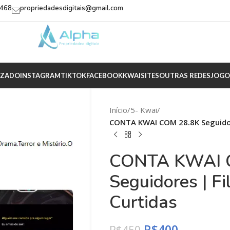
2468
propriedadesdigitais@gmail.com
IZADO
INSTAGRAM
TIKTOK
FACEBOOK
KWAI
SITES
OUTRAS REDES
JOGO
Início
/
5- Kwai
/
CONTA KWAI COM 28.8K Seguidore
CONTA KWAI 
Seguidores | F
Curtidas
R$
400