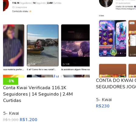
CONTA DO KWAI 
-8%
SEGUIDORES JOG
Conta Kwai Verificada 116.1K
Seguidores | 14 Seguindo | 2.4M
5- Kwai
Curtidas
R$
230
5- Kwai
R$
1.200
R$
1.300