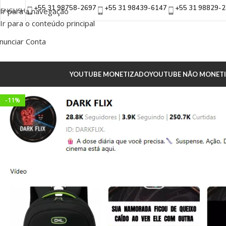
+55 31 98758-2697
+55 31 98439-6147
+55 31 98829-
Ir para a navegação
ENGLISH
Ir para o conteúdo principal
nunciar Conta
YOUTUBE MONETIZADO
YOUTUBE NÃO MONET
-11%