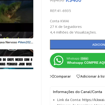
R$
450
REF:41-6935
Conta KWAI
27 K de Seguidores
4,4 milhões de Visualizações.
ADICIO
Whatsapp
Online
Whatsapp COMPRE AQU
Comparar
Adicionar à li
Informações do Canal/Conta
Link da Conta:
https://k.kwa