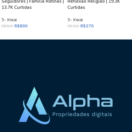
Seguidores | Familia Rotinas |
Reflexão Religião | 19.3K
13.7K Curtidas
Curtidas
5- Kwai
5- Kwai
R$
800
R$
270
R$
900
R$
350
ADICIONAR AO CARRINHO
ADICIONAR AO CARRINHO