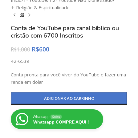
Início
/
1- Youtube
/
1.2- Youtube Não Monetizado
/
✝️ Religião & Espiritualidade
Conta de YouTube para canal bíblico ou
cristão com 6700 Inscritos
R$
600
R$
1.000
42-6539
Conta pronta para você viver do YouTube e fazer uma
renda em dolar
ADICIONAR AO CARRINHO
Whatsapp
Online
Whatsapp COMPRE AQUI !