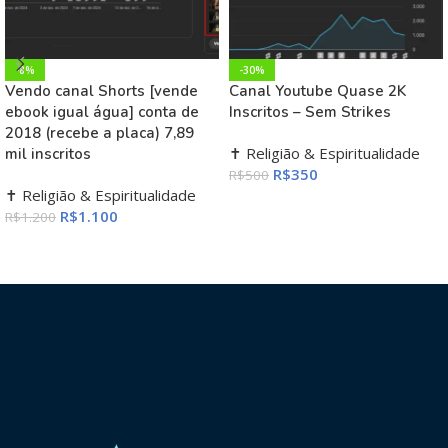
-8%
-30%
Vendo canal Shorts [vende
Canal Youtube Quase 2K
ebook igual água] conta de
Inscritos – Sem Strikes
2018 (recebe a placa) 7,89
✝️ Religião & Espiritualidade
mil inscritos
R$
350
R$
500
✝️ Religião & Espiritualidade
ADICIONAR AO CARRINHO
R$
1.100
R$
1.200
ADICIONAR AO CARRINHO