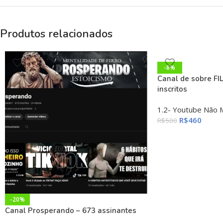
Produtos relacionados
-8%
Canal de sobre FI
inscritos
1.2- Youtube Não 
R$
460
R$
500
-20%
Canal Prosperando – 673 assinantes