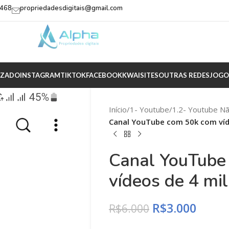
2468
propriedadesdigitais@gmail.com
IZADO
INSTAGRAM
TIKTOK
FACEBOOK
KWAI
SITES
OUTRAS REDES
JOGO
Início
/
1- Youtube
/
1.2- Youtube N
Canal YouTube com 50k com víd
Canal YouTube
vídeos de 4 mi
R$
3.000
R$
6.000