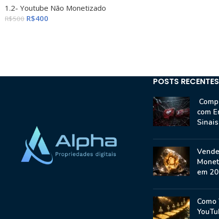
1.2- Youtube Não Monetizado
R$
400
R$
500
POSTS RECENTES
Compr
com E
Sinai
Vende
Monet
em 20
Como 
YouTu