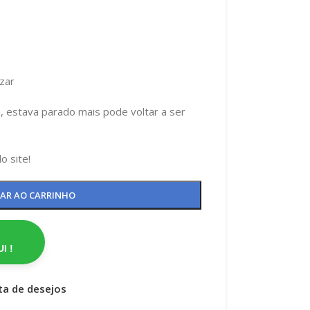
izar
a, estava parado mais pode voltar a ser
 site!
NAR AO CARRINHO
I !
sta de desejos