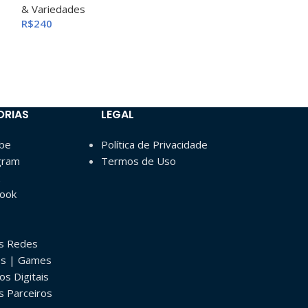
& Variedades
1.2- Youtube N
R$
240
R$
2.000
ORIAS
LEGAL
ube
Política de Privacidade
gram
Termos de Uso
book
as Redes
os | Games
os Digitais
s Parceiros