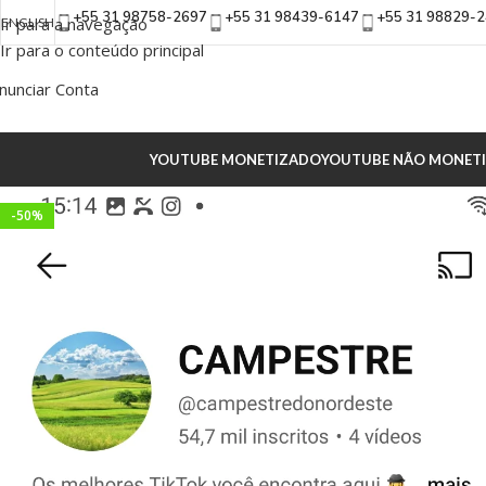
+55 31 98758-2697
+55 31 98439-6147
+55 31 98829-
Ir para a navegação
ENGLISH
Ir para o conteúdo principal
nunciar Conta
YOUTUBE MONETIZADO
YOUTUBE NÃO MONET
-50%