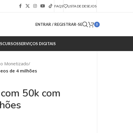
FAQS
LISTA DE DESEJOS
ENTRAR / REGISTRAR-SE
0
S
CURSOS
SERVIÇOS DIGITAIS
ão Monetizado
/
eos de 4 milhões
 com 50k com
lhões