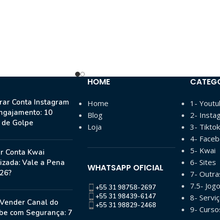
HOME
CATEG
ar Conta Instagram
Home
1- Yout
ngajamento: 10
Blog
2- Insta
s de Golpe
Loja
3- Tiktok
4- Face
5- Kwai
r Conta Kwai
6- Sites
izada: Vale a Pena
WHATSAPP OFICIAL
26?
7- Outr
7.5- Jog
+55 31 98758-2697
+55 31 98439-6147
8- Serviç
Vender Canal do
+55 31 98829-2468
9- Curso
be com Segurança: 7