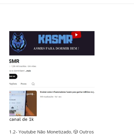
canal de 1k
COMBO! TikTok
Canal do YouTu
1.2- Youtube Não Monetizado
,
🎲 Outros