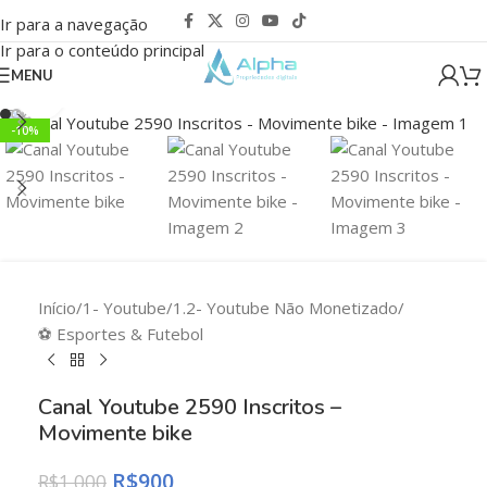
Ir para a navegação
Ir para o conteúdo principal
MENU
Clique para ampliar
-10%
Início
/
1- Youtube
/
1.2- Youtube Não Monetizado
/
⚽ Esportes & Futebol
Canal Youtube 2590 Inscritos –
Movimente bike
R$
900
R$
1.000