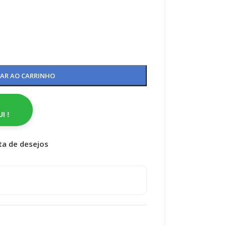
NAR AO CARRINHO
I !
sta de desejos