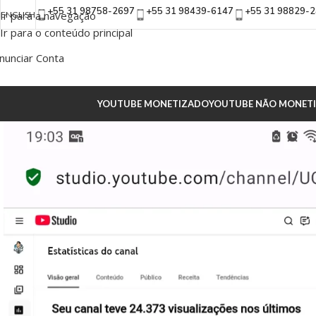
+55 31 98758-2697
+55 31 98439-6147
+55 31 98829-
Ir para a navegação
ENGLISH
Ir para o conteúdo principal
nunciar Conta
YOUTUBE MONETIZADO
YOUTUBE NÃO MONET