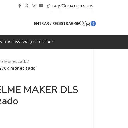
FAQS
LISTA DE DESEJOS
ENTRAR / REGISTRAR-SE
0
S
CURSOS
SERVIÇOS DIGITAIS
ão Monetizado
/
270K monetizado
LME MAKER DLS
zado