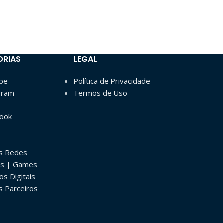
Games & E-Spo
R$
12.
R$
16.000
ORIAS
LEGAL
ube
Política de Privacidade
gram
Termos de Uso
book
as Redes
os | Games
os Digitais
s Parceiros