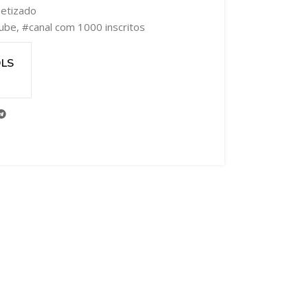
etizado
tube
,
#canal com 1000 inscritos
DLS