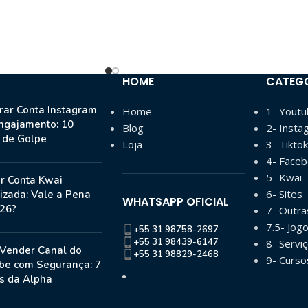
HOME
CATEG
ar Conta Instagram
Home
1- Yout
ngajamento: 10
Blog
2- Insta
s de Golpe
Loja
3- Tiktok
4- Face
5- Kwai
r Conta Kwai
6- Sites
izada: Vale a Pena
WHATSAPP OFICIAL
26?
7- Outr
7.5- Jog
+55 31 98758-2697
+55 31 98439-6147
8- Serviç
Vender Canal do
+55 31 98829-2468
9- Curso
be com Segurança: 7
s da Alpha