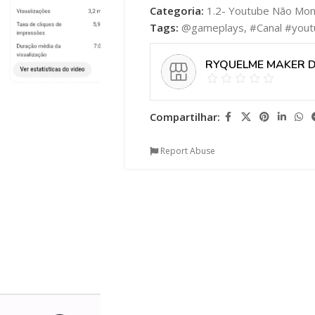
Categoria:
1.2- Youtube Não Mon
Tags:
@gameplays
,
#Canal #you
RYQUELME MAKER 
Compartilhar:
Report Abuse