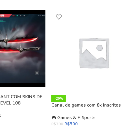
ANT COM SKINS DE
-29%
LEVEL 108
Canal de games com 8k inscritos
s
🎮 Games & E-Sports
R$
500
R$
700