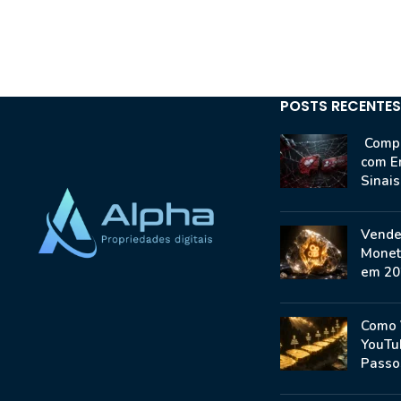
POSTS RECENTES
Compr
com E
Sinai
Vende
Monet
em 20
Como 
YouTu
Passo