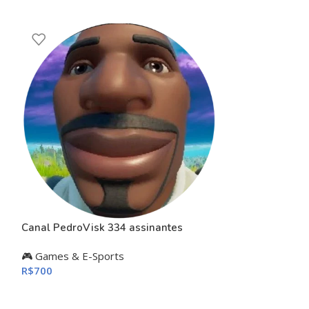
Canal PedroVisk 334 assinantes
-22%
CANAL YOUTUB
🎮 Games & E-Sports
SUBS |+7,4 MI
R$
700
NICHO GAMES 
1- Youtube
,
1.1