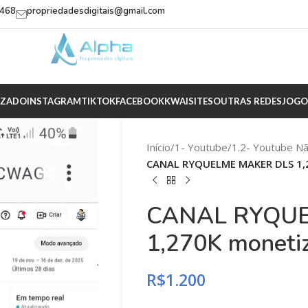
2468
propriedadesdigitais@gmail.com
IZADO
INSTAGRAM
TIKTOK
FACEBOOK
KWAI
SITES
OUTRAS REDES
JOGO
Início
/
1- Youtube
/
1.2- Youtube N
CANAL RYQUELME MAKER DLS 1,
CANAL RYQUE
1,270K moneti
R$
1.200