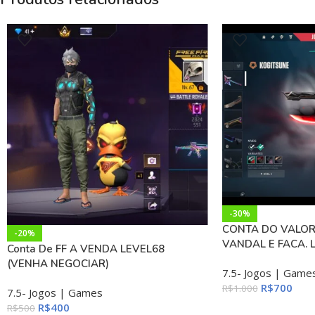
-30%
CONTA DO VALOR
-20%
VANDAL E FACA. 
Conta De FF A VENDA LEVEL68
(VENHA NEGOCIAR)
7.5- Jogos | Game
R$
700
R$
1.000
7.5- Jogos | Games
R$
400
R$
500