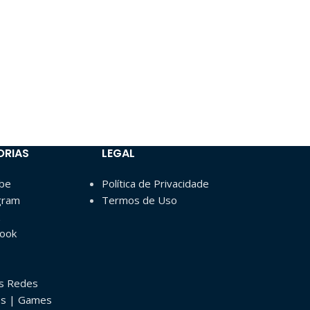
-14%
Canal Youtube d
🎲 Outros & Va
R$
600
R$
700
ORIAS
LEGAL
ube
Política de Privacidade
gram
Termos de Uso
book
as Redes
os | Games