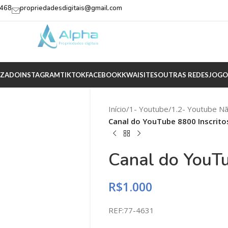
2468
propriedadesdigitais@gmail.com
IZADO
INSTAGRAM
TIKTOK
FACEBOOK
KWAI
SITES
OUTRAS REDES
JOGO
Início
/
1- Youtube
/
1.2- Youtube N
Canal do YouTube 8800 Inscrito
Canal do YouTu
R$
1.000
REF:77-4631