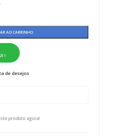
A
NAR AO CARRINHO
I !
sta de desejos
ste produto agora!