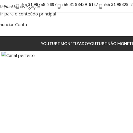
+55 31 98758-2697
+55 31 98439-6147
+55 31 98829-
Ir para a navegação
ENGLISH
Ir para o conteúdo principal
nunciar Conta
YOUTUBE MONETIZADO
YOUTUBE NÃO MONET
Clique para ampliar