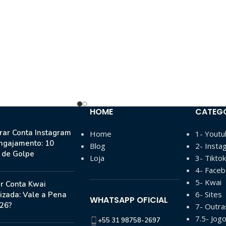
HOME
CATEG
ar Conta Instagram
Home
1- Yout
ngajamento: 10
Blog
2- Insta
s de Golpe
Loja
3- Tiktok
4- Face
5- Kwai
r Conta Kwai
6- Sites
izada: Vale a Pena
WHATSAPP OFICIAL
26?
7- Outr
7.5- Jog
+55 31 98758-2697