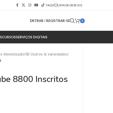
FAQS
LISTA DE DESEJOS
ENTRAR / REGISTRAR-SE
0
S
CURSOS
SERVIÇOS DIGITAIS
ão Monetizado
/
🎲 Outros & Variedades
/
s
be 8800 Inscritos