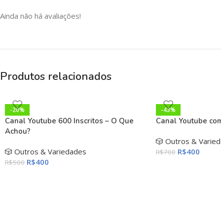
Ainda não há avaliações!
Produtos relacionados
-20%
-43%
Canal Youtube 600 Inscritos – O Que
Canal Youtube com
Achou?
🎲 Outros & Varie
🎲 Outros & Variedades
R$
400
R$
700
R$
400
R$
500