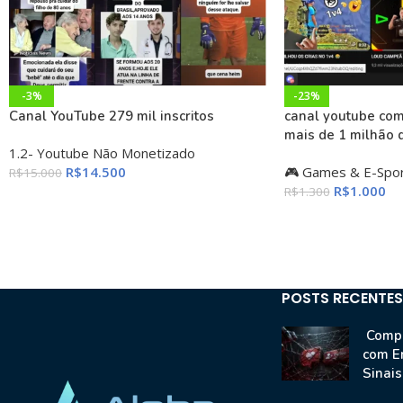
-3%
-23%
Canal YouTube 279 mil inscritos
canal youtube com 
mais de 1 milhão 
1.2- Youtube Não Monetizado
R$
14.500
🎮 Games & E-Spo
R$
15.000
R$
1.000
R$
1.300
POSTS RECENTES
Compr
com E
Sinai