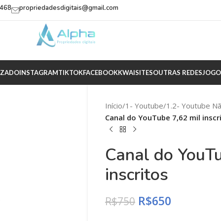
2468
propriedadesdigitais@gmail.com
IZADO
INSTAGRAM
TIKTOK
FACEBOOK
KWAI
SITES
OUTRAS REDES
JOGO
Início
/
1- Youtube
/
1.2- Youtube N
Canal do YouTube 7,62 mil inscr
Canal do YouTu
inscritos
R$
650
R$
750