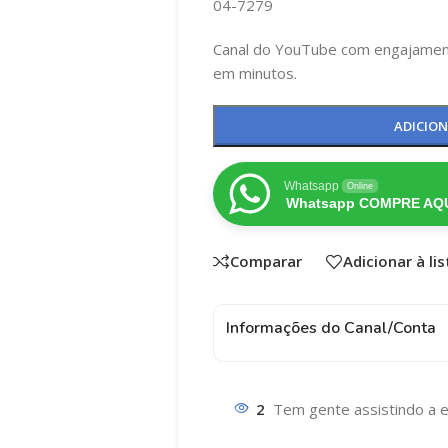
04-7279
Canal do YouTube com engajamen
em minutos.
ADICIO
Whatsapp
Online
Whatsapp COMPRE AQU
Comparar
Adicionar à li
Informações do Canal/Conta
2
Tem gente assistindo a e