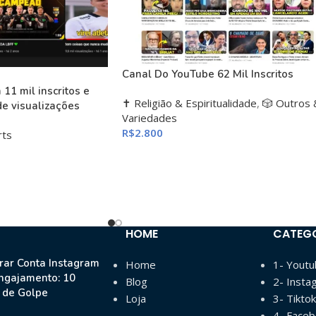
Canal Do YouTube 62 Mil Inscritos
11 mil inscritos e
✝️ Religião & Espiritualidade
,
🎲 Outros 
de visualizações
Variedades
R$
2.800
rts
HOME
CATEG
ar Conta Instagram
Home
1- Yout
ngajamento: 10
Blog
2- Insta
s de Golpe
Loja
3- Tiktok
4- Face