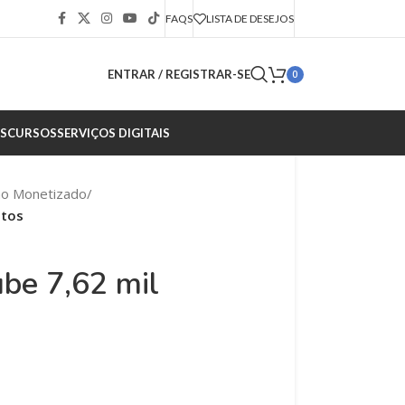
FAQS
LISTA DE DESEJOS
ENTRAR / REGISTRAR-SE
0
S
CURSOS
SERVIÇOS DIGITAIS
ão Monetizado
/
itos
be 7,62 mil