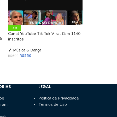
-8%
-60%
Canal YouTube Tik Tok Viral Com 1140
Canal Youtube 
&
inscritos
Inscritos
🎵 Música & Dança
🎲 Outros & Va
R$
550
R$
600
R$
10.
R$
25.000
ORIAS
LEGAL
ube
Política de Privacidade
gram
Termos de Uso
book