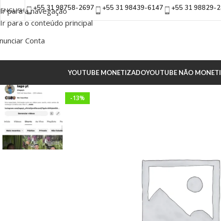
+55 31 98758-2697
+55 31 98439-6147
+55 31 98829-
Ir para a navegação
ENGLISH
Ir para o conteúdo principal
nunciar Conta
YOUTUBE MONETIZADO
YOUTUBE NÃO MONET
-13%