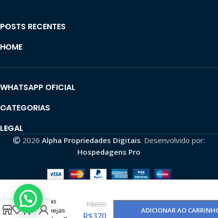
POSTS RECENTES
HOME
WHATSAPP OFICIAL
CATEGORIAS
LEGAL
2026
Alpha Propriedades Digitais
. Desenvolvido por:
Hospedagens Pro
Canal de
Músicas
R$
600
Sertanejas
ADICIONAR AO CARRINH
R$
370