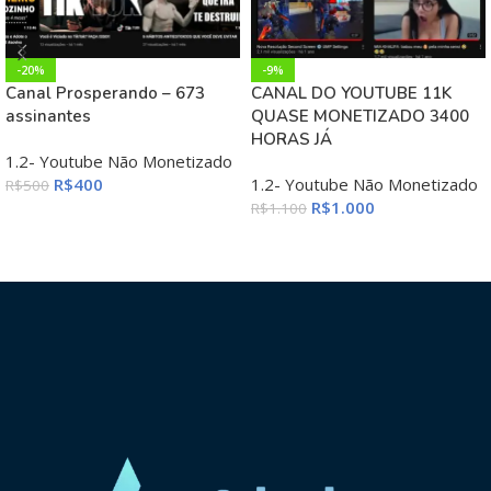
-20%
-9%
Canal Prosperando – 673
CANAL DO YOUTUBE 11K
assinantes
QUASE MONETIZADO 3400
HORAS JÁ
1.2- Youtube Não Monetizado
R$
400
1.2- Youtube Não Monetizado
R$
500
R$
1.000
R$
1.100
ADICIONAR AO CARRINHO
ADICIONAR AO CARRINHO